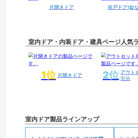
片開きドア
折戸ドア(錠
室内ドア・内装ドア・建具ページ人気
アウト
片開きドア
引分
室内ドア製品ラインアップ