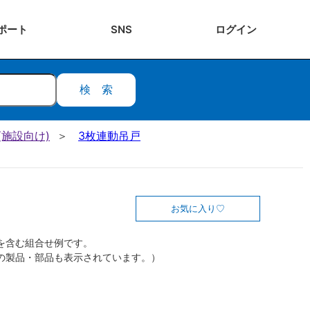
ポート
SNS
ログ
イン
検索
施設向け)
3枚連動吊戸
お気に入り
を含む組合せ例です。
の製品・部品も表示されています。）