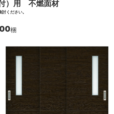
付）用 不燃面材
検討ください。
500
梱