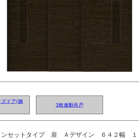
ズドア(施
3枚連動吊戸
インセットタイプ 扉 Ａデザイン ６４２幅 