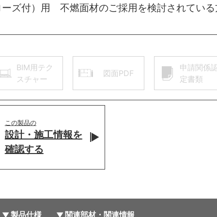
ローズ付）用 不燃面材のご採用を検討されている
BIM用テク
申請関係
図面PDF
スチャー
定書類
この製品の
設計・施工情報を
確認する
製品仕様
関連部材・関連情報