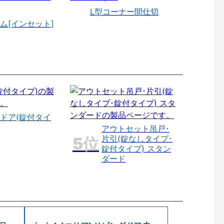
L型コーナー間仕切
ム[インセット]
ドア(錠付タイ
アウトセット吊戸･
片引(錠なしタイプ･
錠付タイプ) スタン
ダード