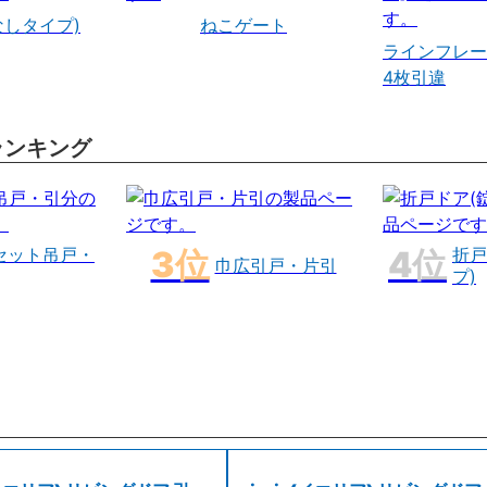
なしタイプ)
ねこゲート
ラインフレー
4枚引違
ランキング
セット吊戸・
折戸
巾広引戸・片引
プ)