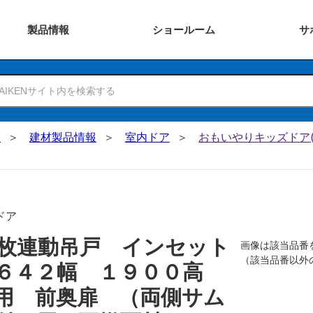
製品
情報
ショー
ルーム
サ
N
建材製品情報
室内ドア
おもいやりキッズドア(
ドア
枚連動吊戸 インセット
画像は該当品番
（該当品番以外
 ６４２幅 １９００高
用 前奥扉 （両側サム