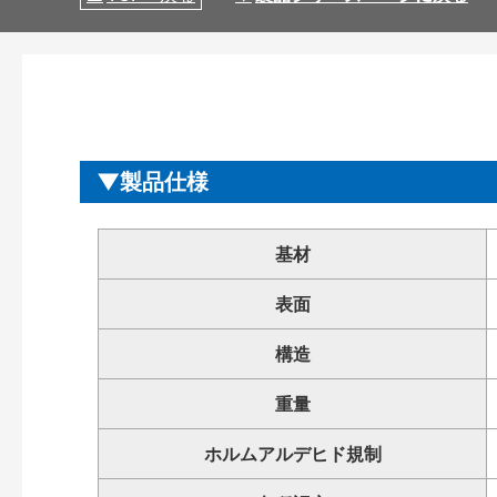
製品仕様
基材
表面
構造
重量
ホルムアルデヒド規制