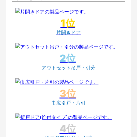
片開きドア
アウトセット吊戸・引分
巾広引戸・片引