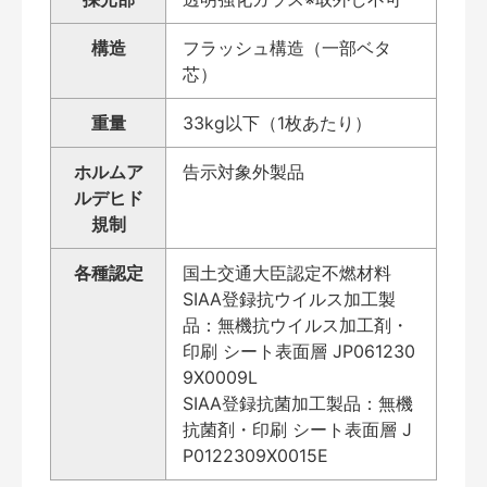
構造
フラッシュ構造（一部ベタ
芯）
重量
33kg以下（1枚あたり）
ホルムア
告示対象外製品
ルデヒド
規制
各種認定
国土交通大臣認定不燃材料
SIAA登録抗ウイルス加工製
品：無機抗ウイルス加工剤・
印刷 シート表面層 JP061230
9X0009L
SIAA登録抗菌加工製品：無機
抗菌剤・印刷 シート表面層 J
P0122309X0015E