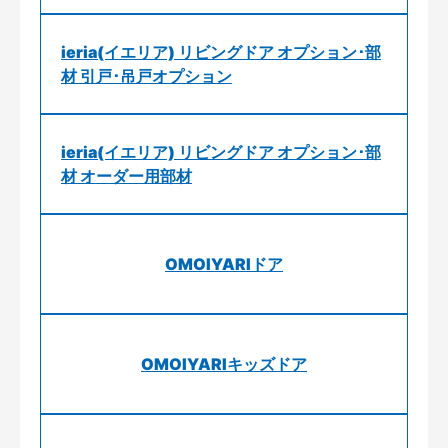
ieria(イエリア) リビングドア オプション･部
材 引戸･吊戸オプション
ieria(イエリア) リビングドア オプション･部
材 オーダー用部材
OMOIYARIドア
OMOIYARIキッズドア