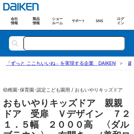
会社
製品
ショー
ログ
SNS
サポート
情報
情報
ルーム
イン
「ずっと ここちいいね」を実現する企業 DAIKEN
建
幼稚園･保育園･認定こども園用 / おもいやりキッズドア
おもいやりキッズドア 親親
ドア 受扉 Ｖデザイン ７２
１．５幅 ２０００高 〈ダル