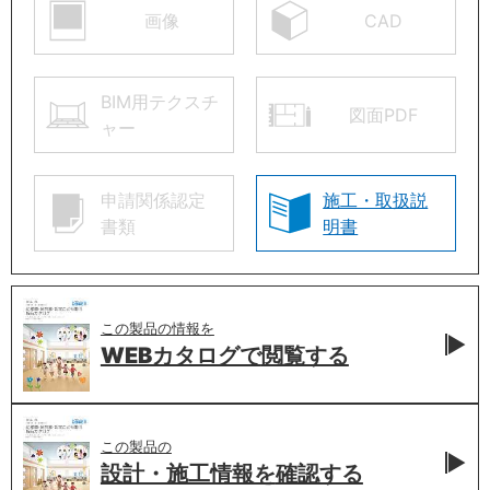
画像
CAD
BIM用テクスチ
図面PDF
ャー
申請関係認定
施工・取扱説
書類
明書
この製品の情報を
WEBカタログで
閲覧する
この製品の
設計・施工情報を
確認する