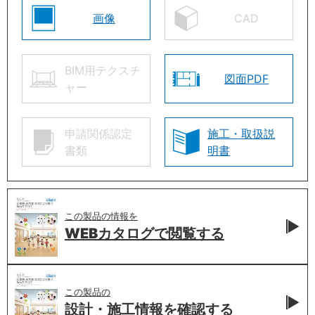
画像
CAD
BIM用テクスチ
図面PDF
ャー
申請関係認定
施工・取扱説
書類
明書
この製品の情報を
WEBカタログで
閲覧する
この製品の
設計・施工情報を
確認する