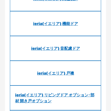
ieria(イエリア) 機能ドア
ieria(イエリア) 音配慮ドア
ieria(イエリア) 戸襖
ieria(イエリア) リビングドア オプション･部
材 開き戸オプション