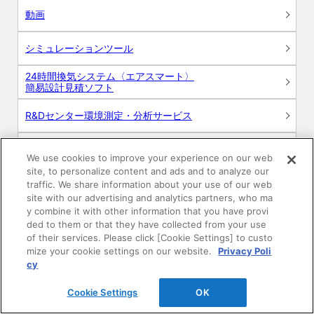
動画
シミュレーションツール
24時間換気システム〈エアスマート〉
簡易設計見積ソフト
R&Dセンター環境測定・分析サービス
商品マスター申し込み
We use cookies to improve your experience on our web
site, to personalize content and ads and to analyze our
traffic. We share information about your use of our web
site with our advertising and analytics partners, who ma
y combine it with other information that you have provi
ded to them or that they have collected from your use
of their services. Please click [Cookie Settings] to custo
mize your cookie settings on our website.
Privacy Poli
電子公告
このWEBサイトについて
cy
プライバシーポリシー
Cookie Settings
OK