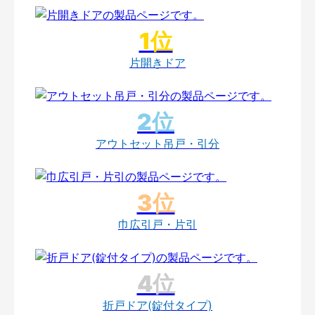
片開きドア
アウトセット吊戸・引分
巾広引戸・片引
折戸ドア(錠付タイプ)