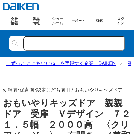
会社
製品
ショー
ログ
SNS
サポート
情報
情報
ルーム
イン
「ずっと ここちいいね」を実現する企業 DAIKEN
建
幼稚園･保育園･認定こども園用 / おもいやりキッズドア
おもいやりキッズドア 親親
ドア 受扉 Ｖデザイン ７２
１．５幅 ２０００高 〈クリ