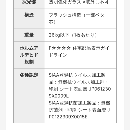
採光部
透明強化ガラス ※取外し不可
構造
フラッシュ構造（一部ベタ
芯）
重量
26kg以下（1枚あたり）
ホルムア
F☆☆☆☆ 住宅部品表示ガイ
ルデヒド
ドライン
規制
各種認定
SIAA登録抗ウイルス加工製
品：無機抗ウイルス加工剤・
印刷 シート表面層 JP061230
9X0009L
SIAA登録抗菌加工製品：無機
抗菌剤・印刷 シート表面層 J
P0122309X0015E