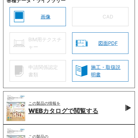
各種データ・ライブラリー
画像
CAD
BIM用テクスチ
図面PDF
ャー
申請関係認定
施工・取扱説
書類
明書
この製品の情報を
WEBカタログで
閲覧する
この製品の