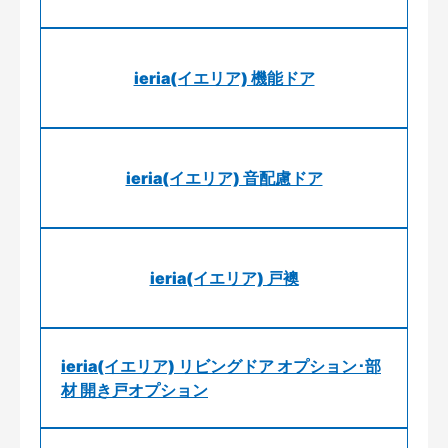
ieria(イエリア) 機能ドア
ieria(イエリア) 音配慮ドア
ieria(イエリア) 戸襖
ieria(イエリア) リビングドア オプション･部
材 開き戸オプション