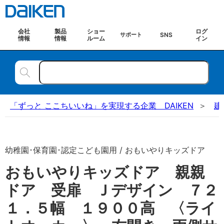
会社
製品
ショー
ログ
SNS
サポート
情報
情報
ルーム
イン
「ずっと ここちいいね」を実現する企業 DAIKEN
建
幼稚園･保育園･認定こども園用 / おもいやりキッズドア
おもいやりキッズドア 親親
ドア 受扉 Ｊデザイン ７２
１．５幅 １９００高 〈ライ