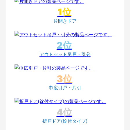
片開きドア
アウトセット吊戸・引分
巾広引戸・片引
折戸ドア(錠付タイプ)