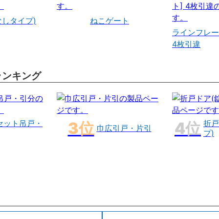
なしタイプ)
ねこゲート
ラインフレー
4枚引違
ランキング
セット吊戸・
折戸
巾広引戸・片引
プ)