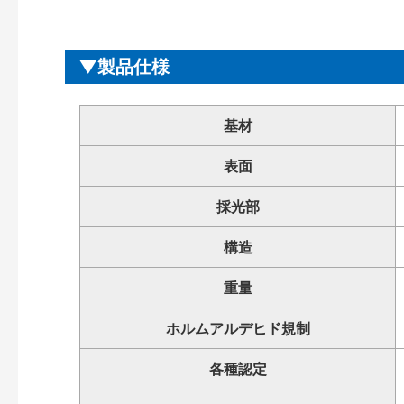
製品仕様
基材
表面
採光部
構造
重量
ホルムアルデヒド規制
各種認定