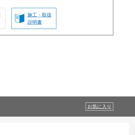
認
施工・取扱
説明書
お気に入り