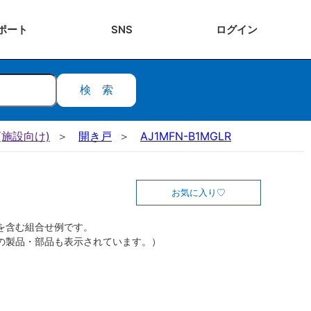
ポート
SNS
ログ
イン
検索
施設向け)
開き戸
AJ1MFN-B1MGLR
お気に入り
を含む組合せ例です。
の製品・部品も表示されています。）