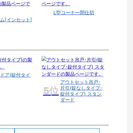
L型コーナー間仕切
ム[インセット]
ドア(錠付タイ
アウトセット吊戸･
片引(錠なしタイプ･
錠付タイプ) スタン
ダード