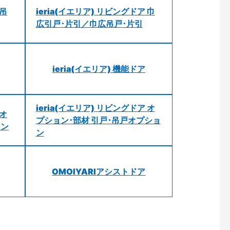
 吊
ieria(イエリア) リビングドア 巾
広引戸･片引／巾広吊戸･片引
ieria(イエリア) 機能ドア
ieria(イエリア) リビングドア オ
 オ
プション･部材 引戸･吊戸オプショ
ョン
ン
OMOIYARIアシストドア