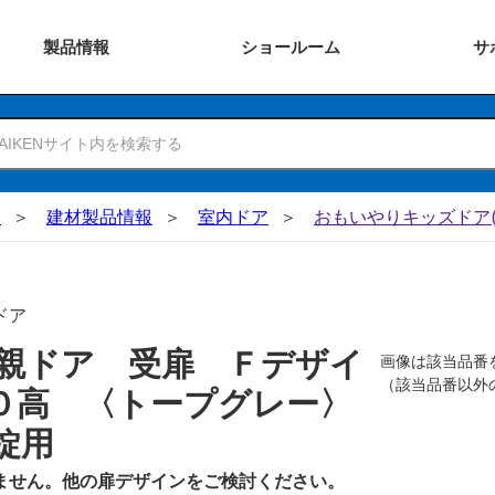
製品
情報
ショー
ルーム
サ
N
建材製品情報
室内ドア
おもいやりキッズドア(
ドア
親ドア 受扉 Ｆデザイ
画像は該当品番
（該当品番以外
０高 〈トープグレー〉
錠用
ません。他の扉デザインをご検討ください。