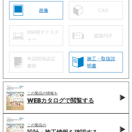
画像
CAD
BIM用テクスチ
図面PDF
ャー
申請関係認定
施工・取扱説
書類
明書
この製品の情報を
WEBカタログで
閲覧する
この製品の