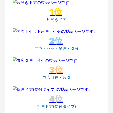
片開きドア
アウトセット吊戸・引分
巾広引戸・片引
折戸ドア(錠付タイプ)