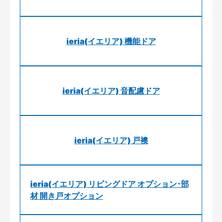
ieria(イエリア) 機能ドア
ieria(イエリア) 音配慮ドア
ieria(イエリア) 戸襖
ieria(イエリア) リビングドア オプション･部
材 開き戸オプション