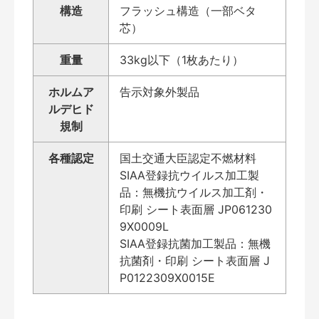
構造
フラッシュ構造（一部ベタ
芯）
重量
33kg以下（1枚あたり）
ホルムア
告示対象外製品
ルデヒド
規制
各種認定
国土交通大臣認定不燃材料
SIAA登録抗ウイルス加工製
品：無機抗ウイルス加工剤・
印刷 シート表面層 JP061230
9X0009L
SIAA登録抗菌加工製品：無機
抗菌剤・印刷 シート表面層 J
P0122309X0015E