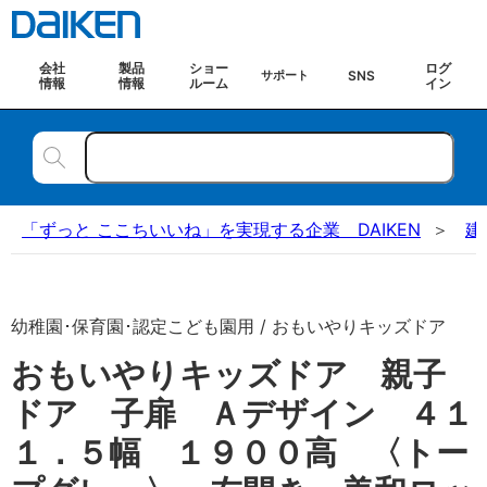
会社
製品
ショー
ログ
SNS
サポート
情報
情報
ルーム
イン
「ずっと ここちいいね」を実現する企業 DAIKEN
建
幼稚園･保育園･認定こども園用 / おもいやりキッズドア
おもいやりキッズドア 親子
ドア 子扉 Ａデザイン ４１
１．５幅 １９００高 〈トー