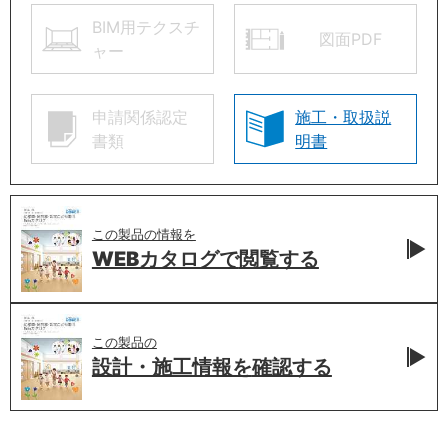
BIM用テクスチ
図面PDF
ャー
申請関係認定
施工・取扱説
書類
明書
この製品の情報を
WEBカタログで
閲覧する
この製品の
設計・施工情報を
確認する