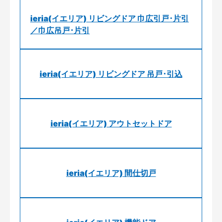
ieria(イエリア) リビングドア 巾広引戸･片引
／巾広吊戸･片引
ieria(イエリア) リビングドア 吊戸･引込
ieria(イエリア) アウトセットドア
ieria(イエリア) 間仕切戸