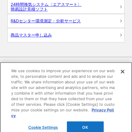
24時間換気システム〈エアスマート〉
簡易設計見積ソフト
R&Dセンター環境測定・分析サービス
商品マスター申し込み
We use cookies to improve your experience on our web
site, to personalize content and ads and to analyze our
電子公告
このWEBサイトについて
traffic. We share information about your use of our web
site with our advertising and analytics partners, who ma
プライバシーポリシー
y combine it with other information that you have provi
ded to them or that they have collected from your use
of their services. Please click [Cookie Settings] to custo
SNSコミュニティガイドライン
サイトマップ
mize your cookie settings on our website.
Privacy Poli
cy
©DAIKEN Corporation All Rights Reserved.
Cookie Settings
OK