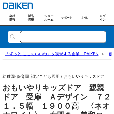
会社
製品
ショー
ログ
SNS
サポート
情報
情報
ルーム
イン
「ずっと ここちいいね」を実現する企業 DAIKEN
建
幼稚園･保育園･認定こども園用 / おもいやりキッズドア
おもいやりキッズドア 親親
ドア 受扉 Ａデザイン ７２
１．５幅 １９００高 〈ネオ