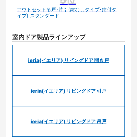
アウトセット吊戸･片引(錠なしタイプ･錠付タ
イプ) スタンダード
室内ドア製品ラインアップ
ieria(イエリア) リビングドア 開き戸
ieria(イエリア) リビングドア 引戸
ieria(イエリア) リビングドア 吊戸