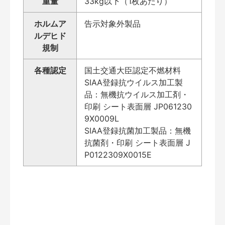
重量
33kg以下（1枚あたり）
ホルムア
告示対象外製品
ルデヒド
規制
各種認定
国土交通大臣認定不燃材料
SIAA登録抗ウイルス加工製
品：無機抗ウイルス加工剤・
印刷 シート表面層 JP061230
9X0009L
SIAA登録抗菌加工製品：無機
抗菌剤・印刷 シート表面層 J
P0122309X0015E