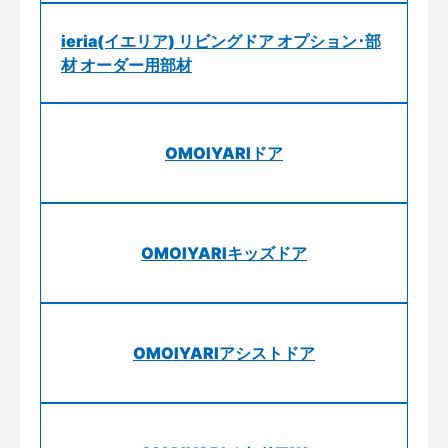
ieria(イエリア) リビングドア オプション･部
材 オーダー用部材
OMOIYARIドア
OMOIYARIキッズドア
OMOIYARIアシストドア