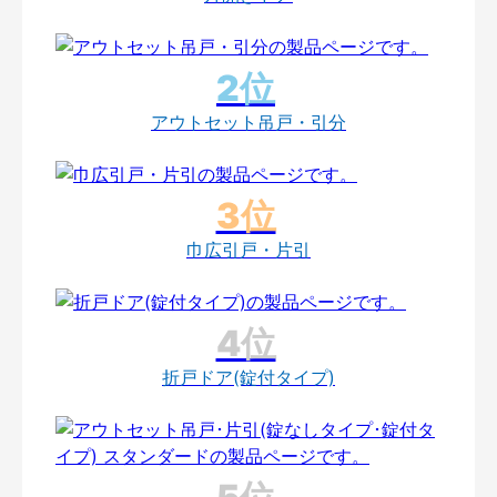
アウトセット吊戸・引分
巾広引戸・片引
折戸ドア(錠付タイプ)