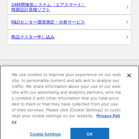
24時間換気システム〈エアスマート〉
簡易設計見積ソフト
R&Dセンター環境測定・分析サービス
商品マスター申し込み
We use cookies to improve your experience on our web
site, to personalize content and ads and to analyze our
電子公告
このWEBサイトについて
traffic. We share information about your use of our web
site with our advertising and analytics partners, who ma
プライバシーポリシー
y combine it with other information that you have provi
ded to them or that they have collected from your use
of their services. Please click [Cookie Settings] to custo
SNSコミュニティガイドライン
サイトマップ
mize your cookie settings on our website.
Privacy Poli
cy
©DAIKEN Corporation All Rights Reserved.
Cookie Settings
OK