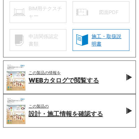
BIM用テクスチ
図面PDF
ャー
申請関係認定
施工・取扱説
書類
明書
この製品の情報を
WEBカタログで
閲覧する
この製品の
設計・施工情報を
確認する