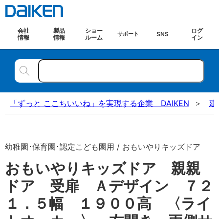
会社
製品
ショー
ログ
SNS
サポート
情報
情報
ルーム
イン
「ずっと ここちいいね」を実現する企業 DAIKEN
建
幼稚園･保育園･認定こども園用 / おもいやりキッズドア
おもいやりキッズドア 親親
ドア 受扉 Ａデザイン ７２
１．５幅 １９００高 〈ライ