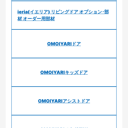
ieria(イエリア) リビングドア オプション･部
材 オーダー用部材
OMOIYARIドア
OMOIYARIキッズドア
OMOIYARIアシストドア