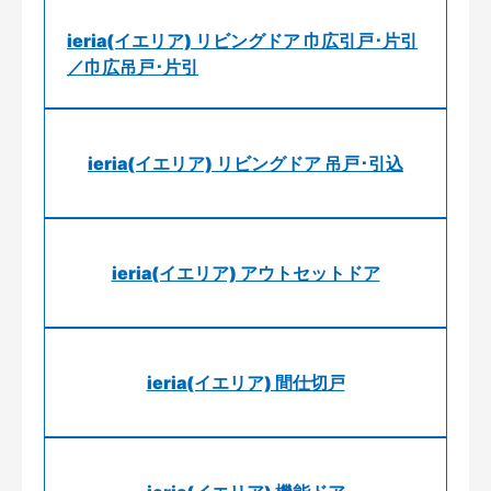
ieria(イエリア) リビングドア 巾広引戸･片引
／巾広吊戸･片引
ieria(イエリア) リビングドア 吊戸･引込
ieria(イエリア) アウトセットドア
ieria(イエリア) 間仕切戸