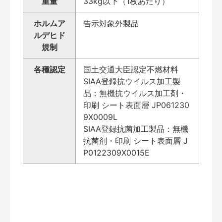
重量
33kg以下（1枚あたり）
ホルムア
告示対象外製品
ルデヒド
規制
各種認定
国土交通大臣認定不燃材料
SIAA登録抗ウイルス加工製
品：無機抗ウイルス加工剤・
印刷 シート表面層 JP061230
9X0009L
SIAA登録抗菌加工製品：無機
抗菌剤・印刷 シート表面層 J
P0122309X0015E