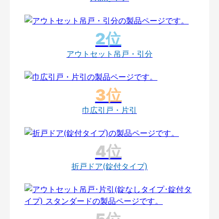
アウトセット吊戸・引分
巾広引戸・片引
折戸ドア(錠付タイプ)