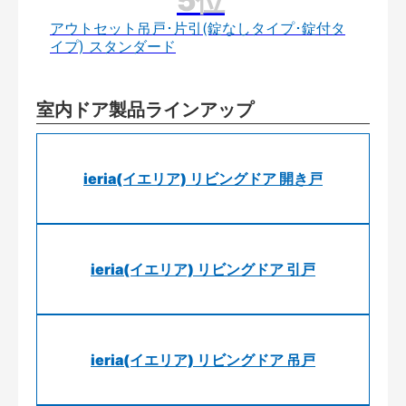
アウトセット吊戸･片引(錠なしタイプ･錠付タ
イプ) スタンダード
室内ドア製品ラインアップ
ieria(イエリア) リビングドア 開き戸
ieria(イエリア) リビングドア 引戸
ieria(イエリア) リビングドア 吊戸