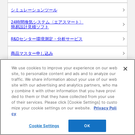
シミュレーションツール
24時間換気システム〈エアスマート〉
簡易設計見積ソフト
R&Dセンター環境測定・分析サービス
商品マスター申し込み
We use cookies to improve your experience on our web
site, to personalize content and ads and to analyze our
traffic. We share information about your use of our web
site with our advertising and analytics partners, who ma
y combine it with other information that you have provi
ded to them or that they have collected from your use
電子公告
このWEBサイトについて
of their services. Please click [Cookie Settings] to custo
mize your cookie settings on our website.
Privacy Poli
プライバシーポリシー
cy
Cookie Settings
OK
SNSコミュニティガイドライン
サイトマップ