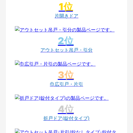
片開きドア
アウトセット吊戸・引分
巾広引戸・片引
折戸ドア(錠付タイプ)