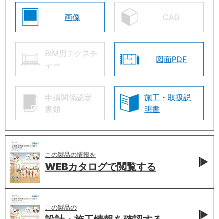
画像
CAD
BIM用テクスチ
図面PDF
ャー
申請関係認定
施工・取扱説
書類
明書
この製品の情報を
WEBカタログで
閲覧する
この製品の