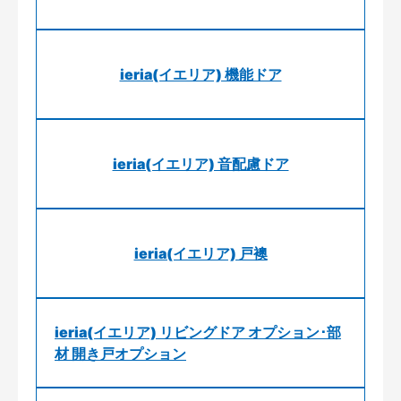
ieria(イエリア) 機能ドア
ieria(イエリア) 音配慮ドア
ieria(イエリア) 戸襖
ieria(イエリア) リビングドア オプション･部
材 開き戸オプション