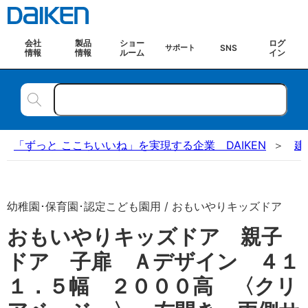
会社
製品
ショー
ログ
SNS
サポート
情報
情報
ルーム
イン
「ずっと ここちいいね」を実現する企業 DAIKEN
建
幼稚園･保育園･認定こども園用 / おもいやりキッズドア
おもいやりキッズドア 親子
ドア 子扉 Ａデザイン ４１
１．５幅 ２０００高 〈クリ