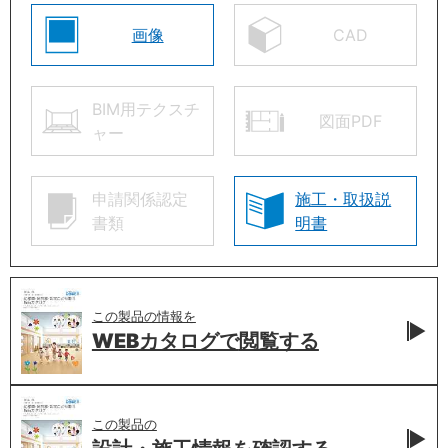
画像
CAD
BIM用テクスチ
図面PDF
ャー
申請関係認定
施工・取扱説
書類
明書
この製品の情報を
WEBカタログで
閲覧する
この製品の