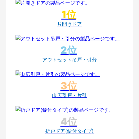
片開きドア
アウトセット吊戸・引分
巾広引戸・片引
折戸ドア(錠付タイプ)