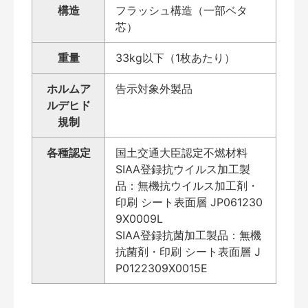
構造
フラッシュ構造（一部ベタ
芯）
重量
33kg以下（1枚あたり）
ホルムア
告示対象外製品
ルデヒド
規制
各種認定
国土交通大臣認定不燃材料
SIAA登録抗ウイルス加工製
品：無機抗ウイルス加工剤・
印刷 シート表面層 JP061230
9X0009L
SIAA登録抗菌加工製品：無機
抗菌剤・印刷 シート表面層 J
P0122309X0015E