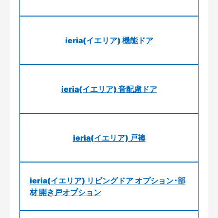
ieria(イエリア) 機能ドア
ieria(イエリア) 音配慮ドア
ieria(イエリア) 戸襖
ieria(イエリア) リビングドア オプション･部
材 開き戸オプション