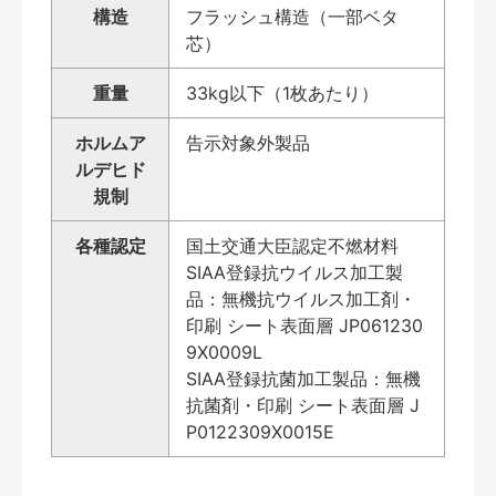
構造
フラッシュ構造（一部ベタ
芯）
重量
33kg以下（1枚あたり）
ホルムア
告示対象外製品
ルデヒド
規制
各種認定
国土交通大臣認定不燃材料
SIAA登録抗ウイルス加工製
品：無機抗ウイルス加工剤・
印刷 シート表面層 JP061230
9X0009L
SIAA登録抗菌加工製品：無機
抗菌剤・印刷 シート表面層 J
P0122309X0015E