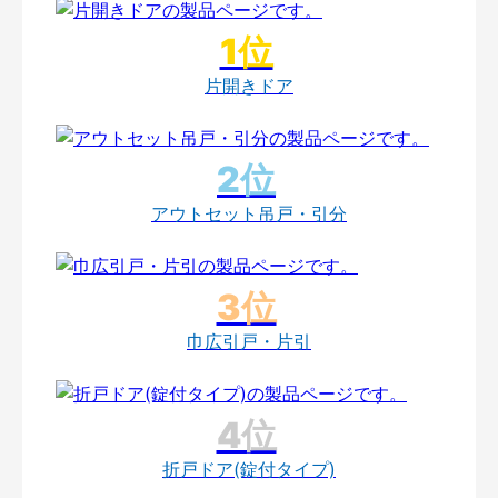
片開きドア
アウトセット吊戸・引分
巾広引戸・片引
折戸ドア(錠付タイプ)