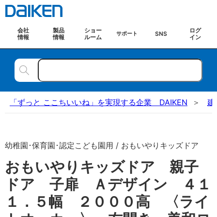
会社
製品
ショー
ログ
SNS
サポート
情報
情報
ルーム
イン
「ずっと ここちいいね」を実現する企業 DAIKEN
建
幼稚園･保育園･認定こども園用 / おもいやりキッズドア
おもいやりキッズドア 親子
ドア 子扉 Ａデザイン ４１
１．５幅 ２０００高 〈ライ