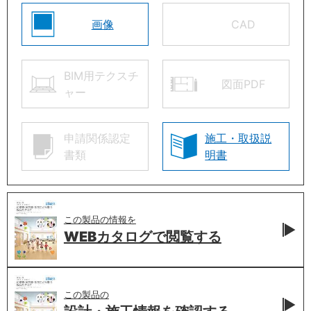
画像
CAD
BIM用テクスチ
図面PDF
ャー
申請関係認定
施工・取扱説
書類
明書
この製品の情報を
WEBカタログで
閲覧する
この製品の