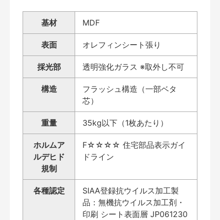
基材
MDF
表面
オレフィンシート張り
採光部
透明強化ガラス ※取外し不可
構造
フラッシュ構造（一部ベタ
芯）
重量
35kg以下（1枚あたり）
ホルムア
F☆☆☆☆ 住宅部品表示ガイ
ルデヒド
ドライン
規制
各種認定
SIAA登録抗ウイルス加工製
品：無機抗ウイルス加工剤・
印刷 シート表面層 JP061230