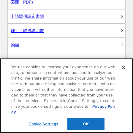
図面（PDF）
申請関係認定書類
施工・取扱説明書
動画
シミュレーションツール
We use cookies to improve your experience on our web
24時間換気システム〈エアスマート〉
site, to personalize content and ads and to analyze our
簡易設計見積ソフト
traffic. We share information about your use of our web
site with our advertising and analytics partners, who ma
R&Dセンター環境測定・分析サービス
y combine it with other information that you have provi
ded to them or that they have collected from your use
of their services. Please click [Cookie Settings] to custo
商品マスター申し込み
mize your cookie settings on our website.
Privacy Poli
cy
Cookie Settings
OK