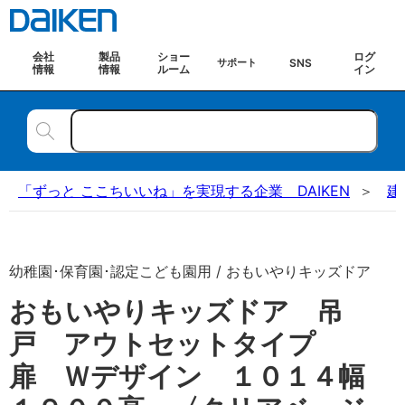
会社
製品
ショー
ログ
SNS
サポート
情報
情報
ルーム
イン
「ずっと ここちいいね」を実現する企業 DAIKEN
建
幼稚園･保育園･認定こども園用 / おもいやりキッズドア
おもいやりキッズドア 吊
戸 アウトセットタイプ
扉 Ｗデザイン １０１４幅