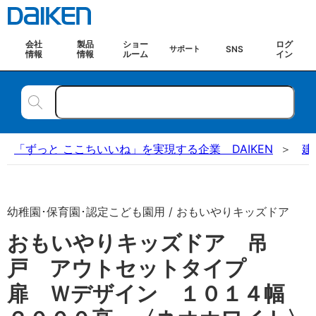
会社
製品
ショー
ログ
SNS
サポート
情報
情報
ルーム
イン
「ずっと ここちいいね」を実現する企業 DAIKEN
建
幼稚園･保育園･認定こども園用 / おもいやりキッズドア
おもいやりキッズドア 吊
戸 アウトセットタイプ
扉 Ｗデザイン １０１４幅