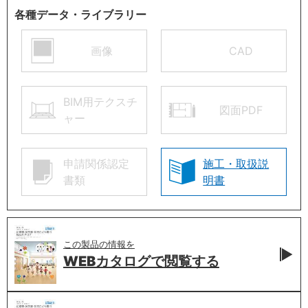
各種データ・ライブラリー
画像
CAD
BIM用テクスチ
図面PDF
ャー
申請関係認定
施工・取扱説
書類
明書
この製品の情報を
WEBカタログで
閲覧する