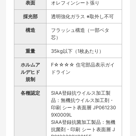
表面
オレフィンシート張り
採光部
透明強化ガラス ※取外し不可
構造
フラッシュ構造（一部ベタ
芯）
重量
35kg以下（1枚あたり）
ホルムア
F☆☆☆☆ 住宅部品表示ガイ
ルデヒド
ドライン
規制
各種認定
SIAA登録抗ウイルス加工製
品：無機抗ウイルス加工剤・
印刷 シート表面層 JP061230
9X0009L
SIAA登録抗菌加工製品：無機
抗菌剤・印刷 シート表面層 J