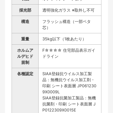
採光部
透明強化ガラス ※取外し不可
構造
フラッシュ構造（一部ベタ
芯）
重量
35kg以下（1枚あたり）
ホルムア
F☆☆☆☆ 住宅部品表示ガイ
ルデヒド
ドライン
規制
各種認定
SIAA登録抗ウイルス加工製
品：無機抗ウイルス加工剤・
印刷 シート表面層 JP061230
9X0009L
SIAA登録抗菌加工製品：無機
抗菌剤・印刷 シート表面層 J
P0122309X0015E