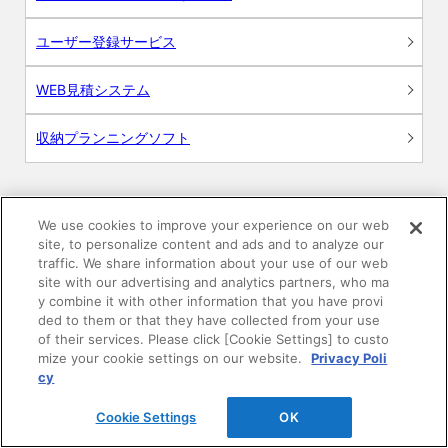
ユーザー登録サービス
WEB見積システム
収納プランニングソフト
We use cookies to improve your experience on our web
画像
site, to personalize content and ads and to analyze our
traffic. We share information about your use of our web
site with our advertising and analytics partners, who ma
CAD
y combine it with other information that you have provi
ded to them or that they have collected from your use
BIM用テクスチャー
of their services. Please click [Cookie Settings] to custo
mize your cookie settings on our website.
Privacy Poli
cy
図面（PDF）
Cookie Settings
OK
申請関係認定書類