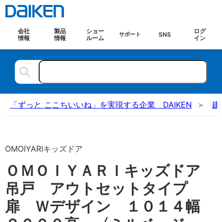
会社
製品
ショー
ログ
SNS
サポート
情報
情報
ルーム
イン
「ずっと ここちいいね」を実現する企業 DAIKEN
建
OMOIYARIキッズドア
ＯＭＯＩＹＡＲＩキッズドア
吊戸 アウトセットタイプ
扉 Ｗデザイン １０１４幅