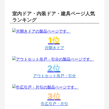
室内ドア・内装ドア・建具ページ人気
ランキング
片開きドア
アウトセット吊戸・引分
巾広引戸・片引