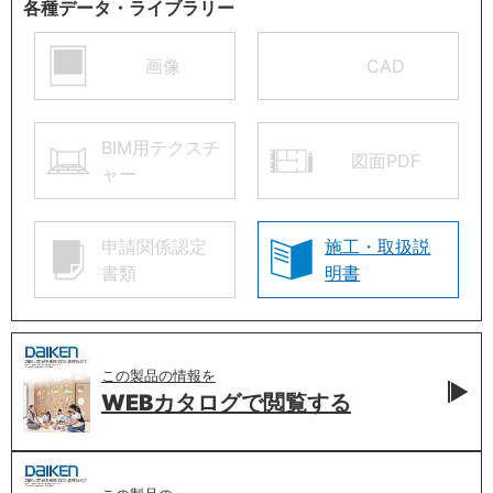
各種データ・ライブラリー
画像
CAD
BIM用テクスチ
図面PDF
ャー
申請関係認定
施工・取扱説
書類
明書
この製品の情報を
WEBカタログで
閲覧する