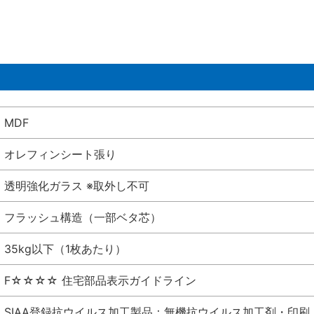
MDF
オレフィンシート張り
透明強化ガラス ※取外し不可
フラッシュ構造（一部ベタ芯）
35kg以下（1枚あたり）
F☆☆☆☆ 住宅部品表示ガイドライン
SIAA登録抗ウイルス加工製品：無機抗ウイルス加工剤・印刷 シート