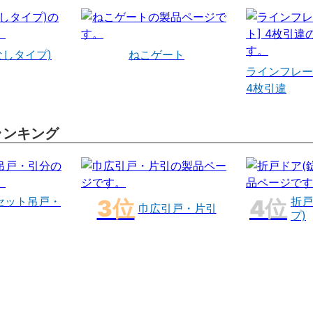
なしタイプ)
ねこゲート
ラインフレー
4枚引違
ランキング
セット吊戸・
折戸
巾広引戸・片引
プ)