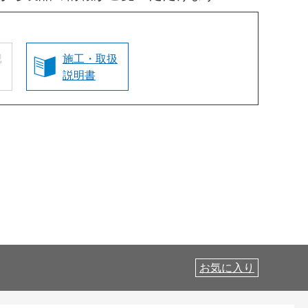
認
施工・取扱
説明書
お気に入り