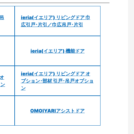
 吊
ieria(イエリア) リビングドア 巾
広引戸･片引／巾広吊戸･片引
ieria(イエリア) 機能ドア
ieria(イエリア) リビングドア オ
 オ
プション･部材 引戸･吊戸オプショ
ョン
ン
OMOIYARIアシストドア