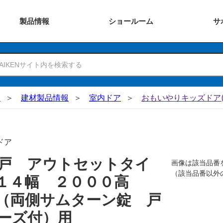
製品
情報
ショー
ルーム
サ
N
建材製品情報
室内ドア
おもいやりキッズドア(
ドア
戸 アウトセットタイ
画像は該当品番
（該当品番以外
０１４幅 ２０００高
（両側サムターン錠 戸
ーズ付）用