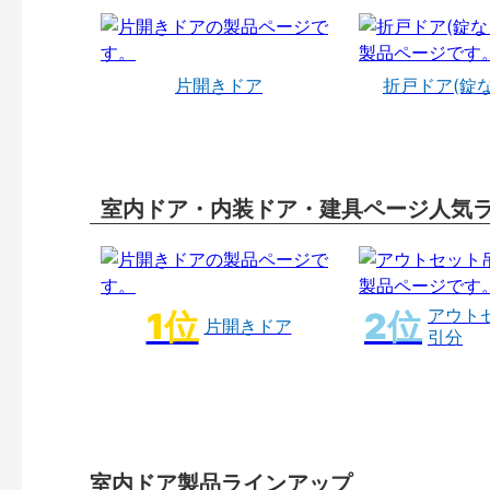
片開きドア
折戸ドア(錠
室内ドア・内装ドア・建具ページ人気
アウト
片開きドア
引分
室内ドア製品ラインアップ