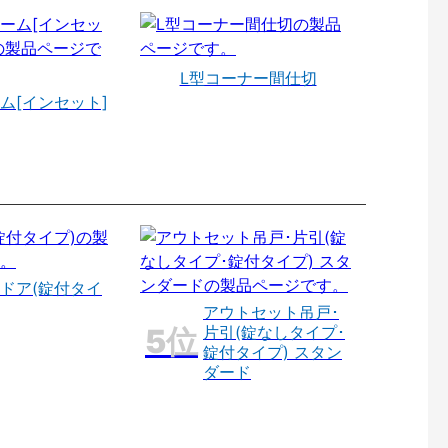
L型コーナー間仕切
ム[インセット]
ドア(錠付タイ
アウトセット吊戸･
片引(錠なしタイプ･
錠付タイプ) スタン
ダード