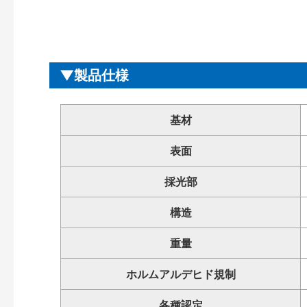
製品仕様
基材
表面
採光部
構造
重量
ホルムアルデヒド規制
各種認定