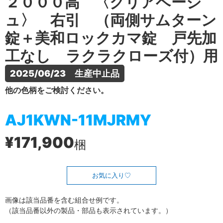
２０００高 〈クリアベージ
ュ〉 右引 （両側サムターン
錠＋美和ロックカマ錠 戸先加
工なし ラクラクローズ付）用
2025/06/23　生産中止品
他の色柄をご検討ください。
AJ1KWN-11MJRMY
¥171,900
梱
お気に入り
画像は該当品番を含む組合せ例です。
（該当品番以外の製品・部品も表示されています。）