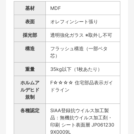
基材
MDF
表面
オレフィンシート張り
採光部
透明強化ガラス ※取外し不可
構造
フラッシュ構造（一部ベタ
芯）
重量
35kg以下（1枚あたり）
ホルムア
F☆☆☆☆ 住宅部品表示ガイ
ルデヒド
ドライン
規制
各種認定
SIAA登録抗ウイルス加工製
品：無機抗ウイルス加工剤・
印刷 シート表面層 JP061230
9X0009L