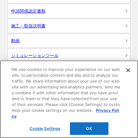
申請関係認定書類
施工・取扱説明書
動画
シミュレーションツール
24時間換気システム〈エアスマート〉
We use cookies to improve your experience on our web
簡易設計見積ソフト
site, to personalize content and ads and to analyze our
traffic. We share information about your use of our web
R&Dセンター環境測定・分析サービス
site with our advertising and analytics partners, who ma
y combine it with other information that you have provi
ded to them or that they have collected from your use
商品マスター申し込み
of their services. Please click [Cookie Settings] to custo
mize your cookie settings on our website.
Privacy Poli
cy
Cookie Settings
OK