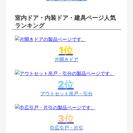
室内ドア・内装ドア・建具ページ人気
ランキング
片開きドア
アウトセット吊戸・引分
巾広引戸・片引