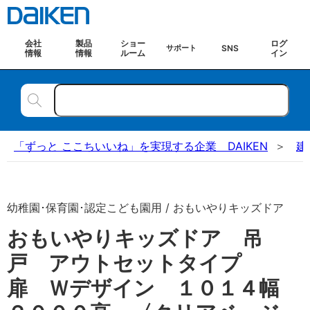
会社
製品
ショー
ログ
SNS
サポート
情報
情報
ルーム
イン
「ずっと ここちいいね」を実現する企業 DAIKEN
建
幼稚園･保育園･認定こども園用 / おもいやりキッズドア
おもいやりキッズドア 吊
戸 アウトセットタイプ
扉 Ｗデザイン １０１４幅