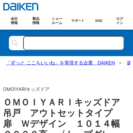
会社
製品
ショー
ログ
SNS
サポート
情報
情報
ルーム
イン
「ずっと ここちいいね」を実現する企業 DAIKEN
建
OMOIYARIキッズドア
ＯＭＯＩＹＡＲＩキッズドア
吊戸 アウトセットタイプ
扉 Ｗデザイン １０１４幅