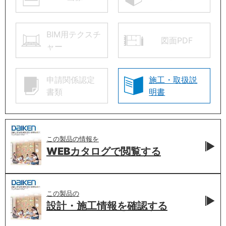
BIM用テクスチ
図面PDF
ャー
申請関係認定
施工・取扱説
書類
明書
この製品の情報を
WEBカタログで
閲覧する
この製品の
設計・施工情報を
確認する