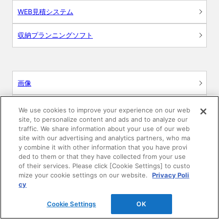
WEB見積システム
収納プランニングソフト
画像
CAD
We use cookies to improve your experience on our web
site, to personalize content and ads and to analyze our
traffic. We share information about your use of our web
BIM用テクスチャー
site with our advertising and analytics partners, who ma
y combine it with other information that you have provi
図面（PDF）
ded to them or that they have collected from your use
of their services. Please click [Cookie Settings] to custo
mize your cookie settings on our website.
Privacy Poli
申請関係認定書類
cy
施工・取扱説明書
Cookie Settings
OK