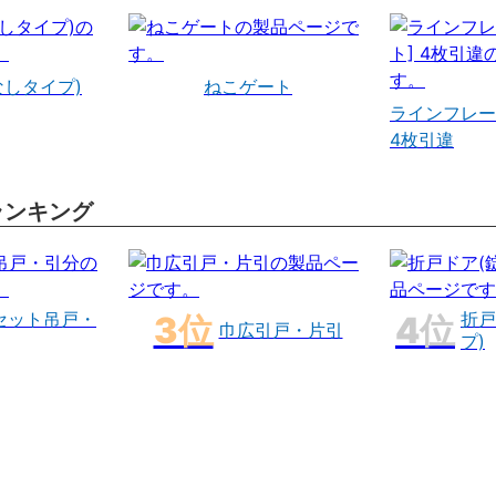
なしタイプ)
ねこゲート
ラインフレー
4枚引違
ランキング
セット吊戸・
折戸
巾広引戸・片引
プ)