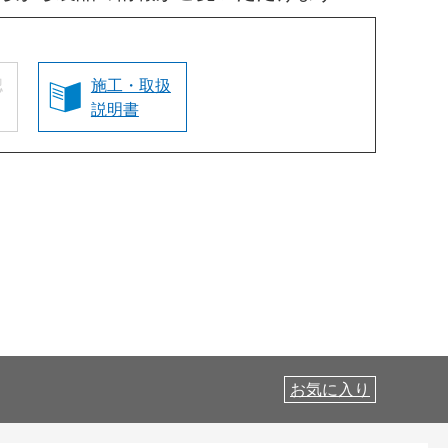
認
施工・取扱
説明書
お気に入り