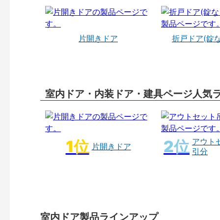
片開きドア
折戸ドア(錠
室内ドア・内装ドア・建具ページ人気
アウト
片開きドア
引分
室内ドア製品ラインアップ