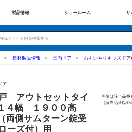
製品
情報
ショー
ルーム
サ
N
建材製品情報
室内ドア
おもいやりキッズドア(
ドア
戸 アウトセットタイ
画像は該当品番
（該当品番以外
０１４幅 １９００高
 （両側サムターン錠受
ローズ付）用