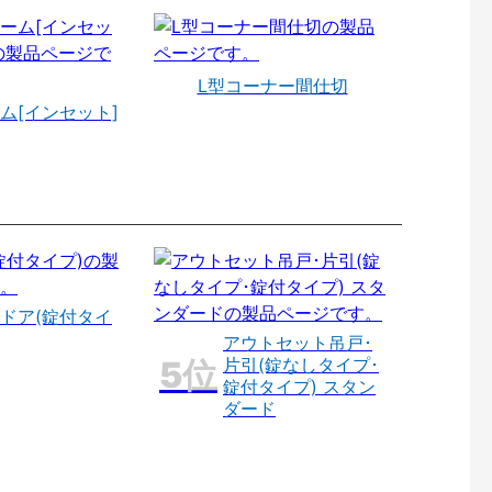
L型コーナー間仕切
ム[インセット]
ドア(錠付タイ
アウトセット吊戸･
片引(錠なしタイプ･
錠付タイプ) スタン
ダード