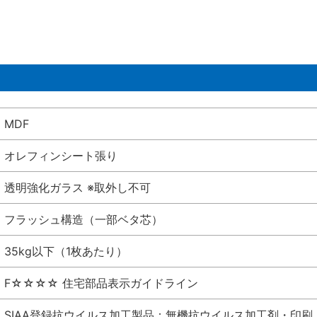
MDF
オレフィンシート張り
透明強化ガラス ※取外し不可
フラッシュ構造（一部ベタ芯）
35kg以下（1枚あたり）
F☆☆☆☆ 住宅部品表示ガイドライン
SIAA登録抗ウイルス加工製品：無機抗ウイルス加工剤・印刷 シート