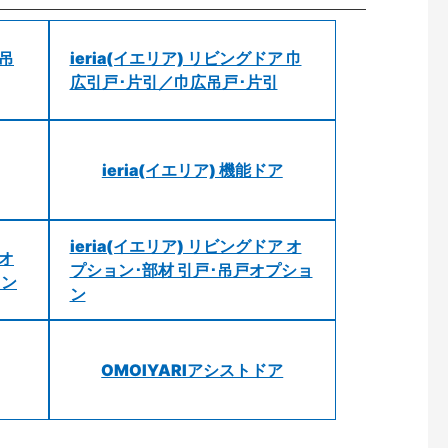
 吊
ieria(イエリア) リビングドア 巾
広引戸･片引／巾広吊戸･片引
ieria(イエリア) 機能ドア
ieria(イエリア) リビングドア オ
 オ
プション･部材 引戸･吊戸オプショ
ョン
ン
OMOIYARIアシストドア