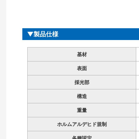
製品仕様
基材
表面
採光部
構造
重量
ホルムアルデヒド規制
各種認定