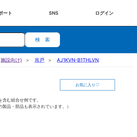
ポート
SNS
ログ
イン
検索
施設向け)
吊戸
AJ1KVN-B1THLVN
お気に入り
を含む組合せ例です。
の製品・部品も表示されています。）