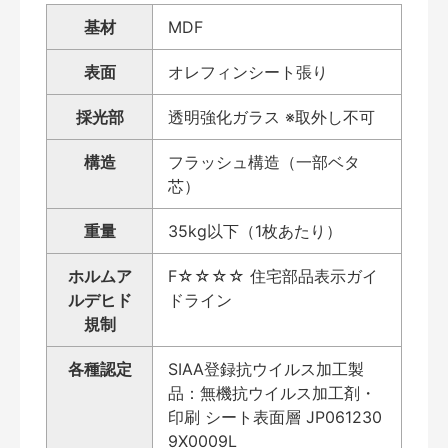
基材
MDF
表面
オレフィンシート張り
採光部
透明強化ガラス ※取外し不可
構造
フラッシュ構造（一部ベタ
芯）
重量
35kg以下（1枚あたり）
ホルムア
F☆☆☆☆ 住宅部品表示ガイ
ルデヒド
ドライン
規制
各種認定
SIAA登録抗ウイルス加工製
品：無機抗ウイルス加工剤・
印刷 シート表面層 JP061230
9X0009L