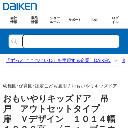
会社
製品
ショー
ログ
SNS
サポート
情報
情報
ルーム
イン
「ずっと ここちいいね」を実現する企業 DAIKEN
建
幼稚園･保育園･認定こども園用 / おもいやりキッズドア
おもいやりキッズドア 吊
戸 アウトセットタイプ
扉 Ｖデザイン １０１４幅