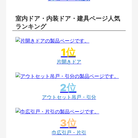
室内ドア・内装ドア・建具ページ人気
ランキング
片開きドア
アウトセット吊戸・引分
巾広引戸・片引