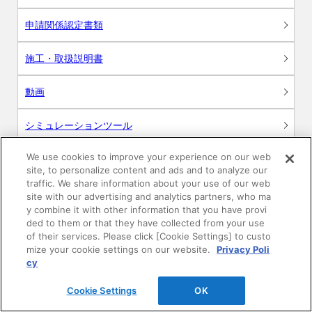
申請関係認定書類
施工・取扱説明書
動画
シミュレーションツール
24時間換気システム〈エアスマート〉
We use cookies to improve your experience on our web
簡易設計見積ソフト
site, to personalize content and ads and to analyze our
traffic. We share information about your use of our web
R&Dセンター環境測定・分析サービス
site with our advertising and analytics partners, who ma
y combine it with other information that you have provi
ded to them or that they have collected from your use
商品マスター申し込み
of their services. Please click [Cookie Settings] to custo
mize your cookie settings on our website.
Privacy Poli
cy
Cookie Settings
OK