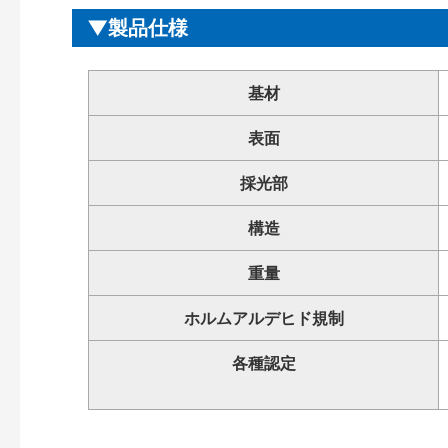
製品仕様
基材
表面
採光部
構造
重量
ホルムアルデヒド規制
各種認定