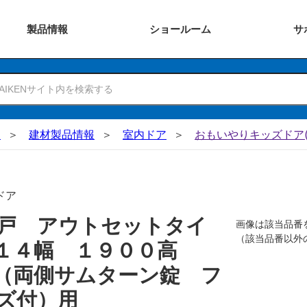
製品
情報
ショー
ルーム
サ
N
建材製品情報
室内ドア
おもいやりキッズドア(
ドア
戸 アウトセットタイ
画像は該当品番
（該当品番以外
０１４幅 １９００高
（両側サムターン錠 フ
ズ付）用