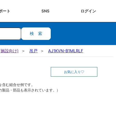
ポート
SNS
ログ
イン
検索
施設向け)
吊戸
AJ1KVN-B1MLRLF
お気に入り
を含む組合せ例です。
の製品・部品も表示されています。）