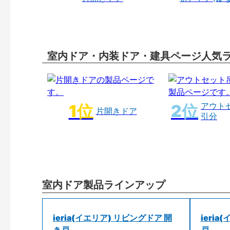
室内ドア・内装ドア・建具ページ人気
アウト
片開きドア
引分
室内ドア製品ラインアップ
ieria(イエリア) リビングドア 開
ieri
き戸
戸