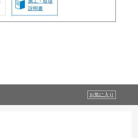
認
施工・取扱
説明書
お気に入り