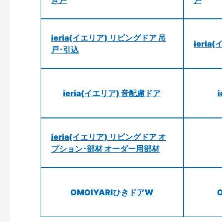
ieria(イエリア) リビングドア 吊
ieri
戸･引込
ieria(イエリア) 音配慮ドア
ieria(イエリア) リビングドア オ
プション･部材 オーダー用部材
OMOIYARIひきドアW