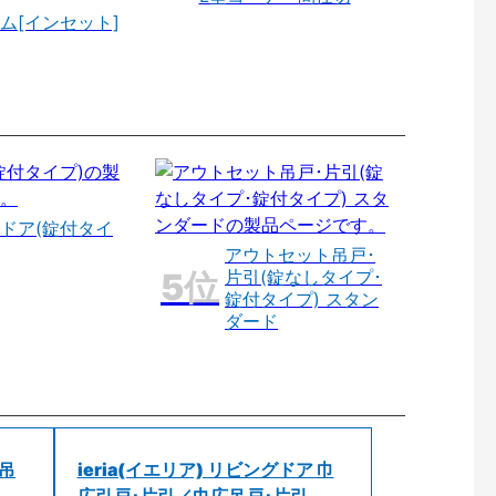
ム[インセット]
ドア(錠付タイ
アウトセット吊戸･
片引(錠なしタイプ･
錠付タイプ) スタン
ダード
 吊
ieria(イエリア) リビングドア 巾
広引戸･片引／巾広吊戸･片引