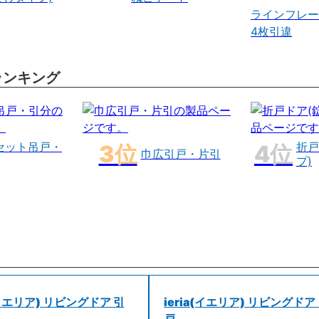
ラインフレー
4枚引違
ランキング
セット吊戸・
折戸
巾広引戸・片引
プ)
a(イエリア) リビングドア 引
ieria(イエリア) リビングドア
戸