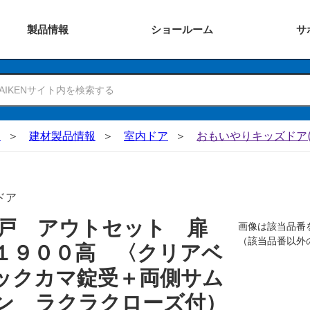
製品
情報
ショー
ルーム
サ
N
建材製品情報
室内ドア
おもいやりキッズドア(
ドア
吊戸 アウトセット 扉
画像は該当品番
（該当品番以外
１９００高 〈クリアベ
ックカマ錠受＋両側サム
ン ラクラクローズ付）