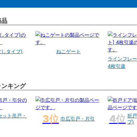
商品
なしタイプ)
ねこゲート
ラインフレー
4枚引違
ランキング
セット吊戸・
折戸
巾広引戸・片引
プ)