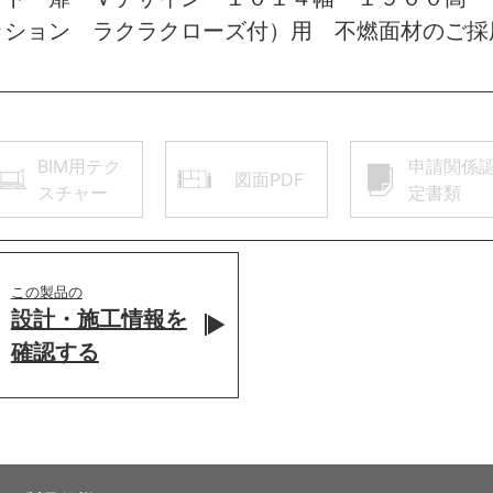
ッション ラクラクローズ付）用 不燃面材のご採
BIM用テク
申請関係
図面PDF
スチャー
定書類
この製品の
設計・施工情報を
確認する