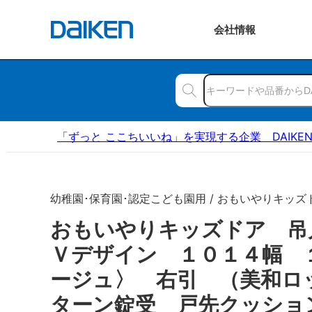
会社
情報
「ずっと ここちいいね」を実現する企業 DAIKE
幼稚園･保育園･認定こども園用 / おもいやりキッズ
おもいやりキッズドア 
Ｖデザイン １０１４幅 
ージュ〉 右引 （美和ロ
ターン錠受 戸先クッショ