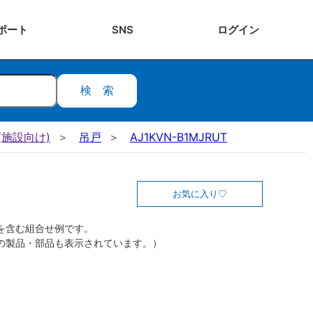
ポート
SNS
ログ
イン
検索
施設向け)
吊戸
AJ1KVN-B1MJRUT
お気に入り
を含む組合せ例です。
の製品・部品も表示されています。）