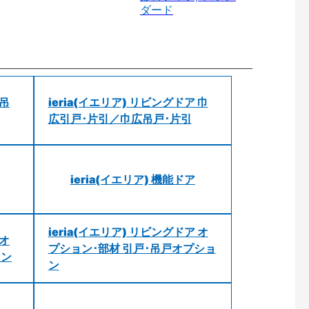
ダード
 吊
ieria(イエリア) リビングドア 巾
広引戸･片引／巾広吊戸･片引
ieria(イエリア) 機能ドア
ieria(イエリア) リビングドア オ
 オ
プション･部材 引戸･吊戸オプショ
ョン
ン