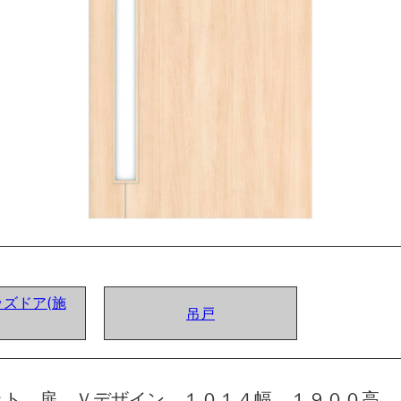
ズドア(施
吊戸
ット 扉 Ｖデザイン １０１４幅 １９００高 