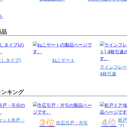
ト
商品
なしタイプ)
ねこゲート
ラインフレー
4枚引違
ランキング
セット吊戸・
折戸
巾広引戸・片引
プ)