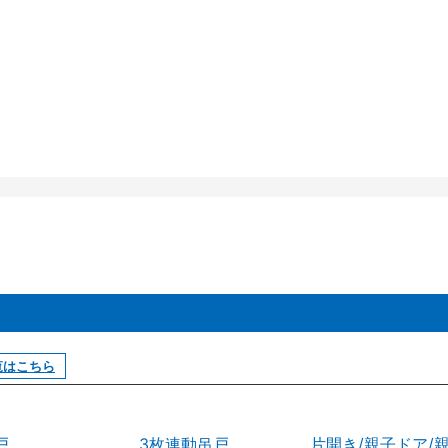
覧はこちら
戸
3枚連動吊戸
片開き/親子ドア/