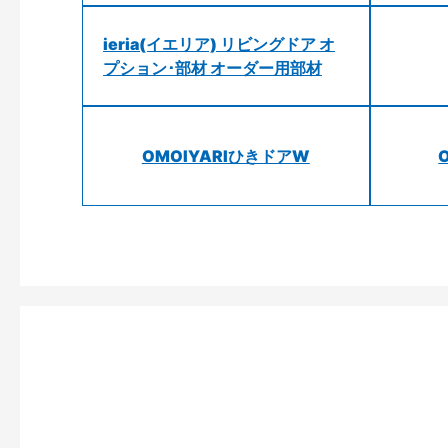
ieria(イエリア) リビングドア オ
プション･部材 オーダー用部材
OMOIYARIひきドアW