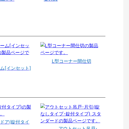
L型コーナー間仕切
ム[インセット]
ドア(錠付タイ
アウトセット吊戸･