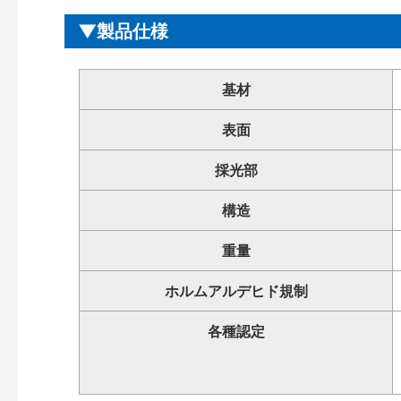
製品仕様
基材
表面
採光部
構造
重量
ホルムアルデヒド規制
各種認定