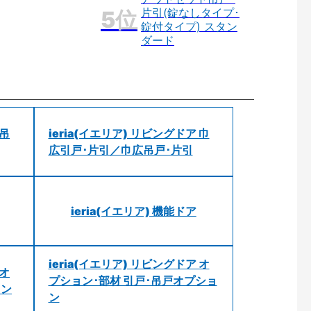
片引(錠なしタイプ･
錠付タイプ) スタン
ダード
 吊
ieria(イエリア) リビングドア 巾
広引戸･片引／巾広吊戸･片引
ieria(イエリア) 機能ドア
ieria(イエリア) リビングドア オ
 オ
プション･部材 引戸･吊戸オプショ
ョン
ン