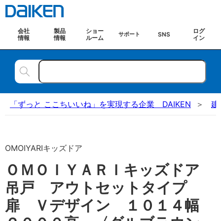
会社
製品
ショー
ログ
SNS
サポート
情報
情報
ルーム
イン
「ずっと ここちいいね」を実現する企業 DAIKEN
建
OMOIYARIキッズドア
ＯＭＯＩＹＡＲＩキッズドア
吊戸 アウトセットタイプ
扉 Ｖデザイン １０１４幅