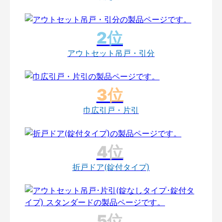
アウトセット吊戸・引分
巾広引戸・片引
折戸ドア(錠付タイプ)