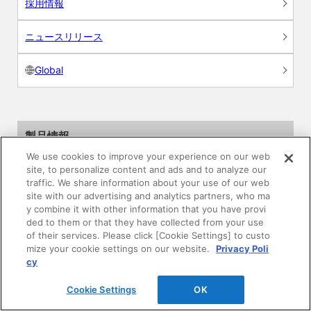
採用情報
ニュースリリース
Global
製品情報
We use cookies to improve your experience on our web
素材情報
site, to personalize content and ads and to analyze our
traffic. We share information about your use of our web
site with our advertising and analytics partners, who ma
建材製品情報 総合TOP
y combine it with other information that you have provi
ded to them or that they have collected from your use
住宅向け
of their services. Please click [Cookie Settings] to custo
mize your cookie settings on our website.
Privacy Poli
cy
公共・商業施設向け
Cookie Settings
OK
リフォーム