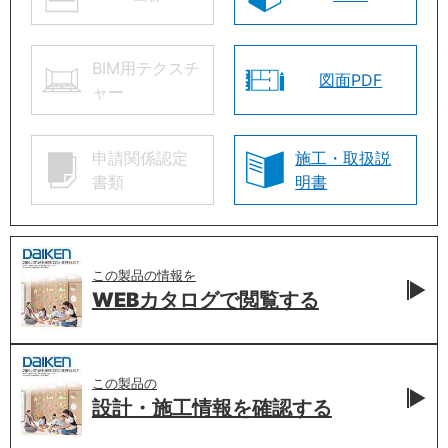
BIM用テクスチ
図面PDF
ャー
申請関係認定
施工・取扱説
書類
明書
この製品の情報を
WEBカタログで
閲覧する
この製品の
設計・施工情報を
確認する