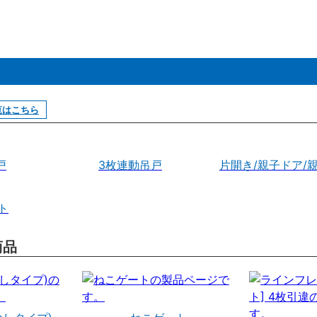
覧はこちら
戸
3枚連動吊戸
片開き/親子ドア/
ト
商品