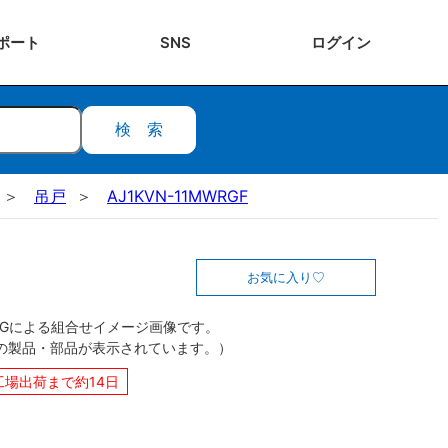
ポート
SNS
ログ
イン
検索
吊戸
AJ1KVN-11MWRGF
お気に入り
CGによる組合せイメージ画像です。
の製品・部品が表示されています。）
工場出荷まで約14日