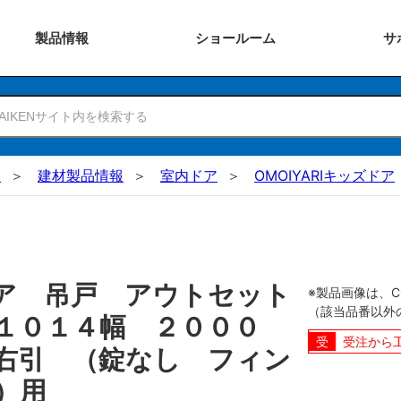
製品
情報
ショー
ルーム
サ
N
建材製品情報
室内ドア
OMOIYARIキッズドア
ア 吊戸 アウトセット
※製品画像は、
（該当品番以外
１０１４幅 ２０００
受注から
右引 （錠なし フィン
）用