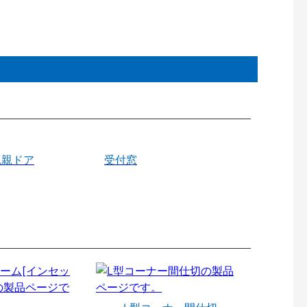
親親ドア
受付窓