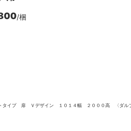
800
/梱