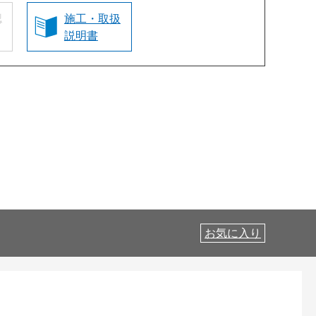
認
施工・取扱
説明書
お気に入り