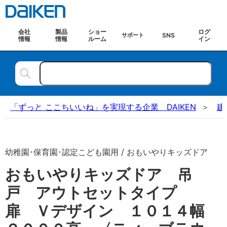
会社
製品
ショー
ログ
SNS
サポート
情報
情報
ルーム
イン
「ずっと ここちいいね」を実現する企業 DAIKEN
建
幼稚園･保育園･認定こども園用 / おもいやりキッズドア
おもいやりキッズドア 吊
戸 アウトセットタイプ
扉 Ｖデザイン １０１４幅