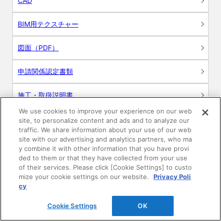
CAD
BIM用テクスチャー
図面（PDF）
申請関係認定書類
施工・取扱説明書
We use cookies to improve your experience on our web
動画
site, to personalize content and ads and to analyze our
traffic. We share information about your use of our web
site with our advertising and analytics partners, who ma
シミュレーションツール
y combine it with other information that you have provi
ded to them or that they have collected from your use
24時間換気システム〈エアスマート〉
of their services. Please click [Cookie Settings] to custo
簡易設計見積ソフト
mize your cookie settings on our website.
Privacy Poli
cy
R&Dセンター環境測定・分析サービス
Cookie Settings
OK
商品マスター申し込み