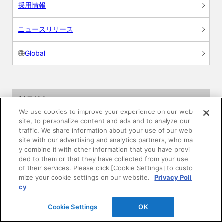
採用情報
ニュースリリース
Global
製品情報
We use cookies to improve your experience on our web
site, to personalize content and ads and to analyze our
素材情報
traffic. We share information about your use of our web
site with our advertising and analytics partners, who ma
建材製品情報 総合TOP
y combine it with other information that you have provi
ded to them or that they have collected from your use
of their services. Please click [Cookie Settings] to custo
住宅向け
mize your cookie settings on our website.
Privacy Poli
cy
公共・商業施設向け
Cookie Settings
OK
リフォーム