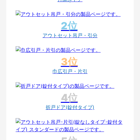
アウトセット吊戸・引分
巾広引戸・片引
折戸ドア(錠付タイプ)