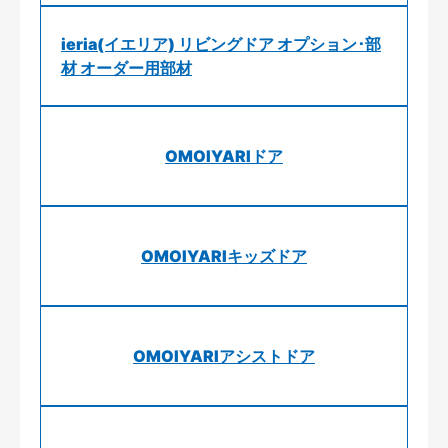
ieria(イエリア) リビングドア オプション･部
材 オーダー用部材
OMOIYARIドア
OMOIYARIキッズドア
OMOIYARIアシストドア