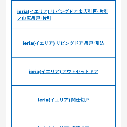
ieria(イエリア) リビングドア 巾広引戸･片引
／巾広吊戸･片引
ieria(イエリア) リビングドア 吊戸･引込
ieria(イエリア) アウトセットドア
ieria(イエリア) 間仕切戸