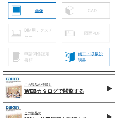
画像
CAD
BIM用テクスチ
図面PDF
ャー
申請関係認定
施工・取扱説
書類
明書
この製品の情報を
WEBカタログで
閲覧する
この製品の