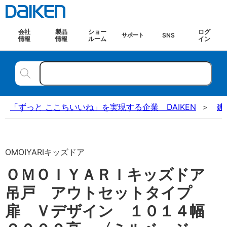
会社
製品
ショー
ログ
SNS
サポート
情報
情報
ルーム
イン
「ずっと ここちいいね」を実現する企業 DAIKEN
建
OMOIYARIキッズドア
ＯＭＯＩＹＡＲＩキッズドア
吊戸 アウトセットタイプ
扉 Ｖデザイン １０１４幅