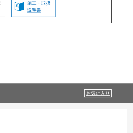
認
施工・取扱
説明書
お気に入り