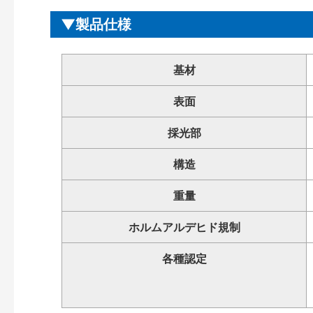
製品仕様
基材
表面
採光部
構造
重量
ホルムアルデヒド規制
各種認定