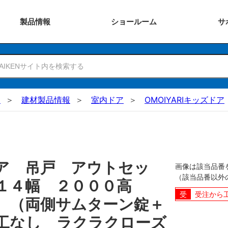
製品
情報
ショー
ルーム
サ
N
建材製品情報
室内ドア
OMOIYARIキッズドア
ア 吊戸 アウトセッ
画像は該当品番
（該当品番以外
０１４幅 ２０００高
受注から
 （両側サムターン錠＋
工なし ラクラクローズ