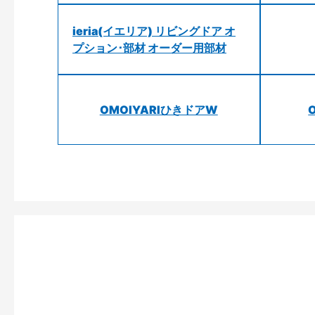
ieria(イエリア) リビングドア オ
プション･部材 オーダー用部材
OMOIYARIひきドアW