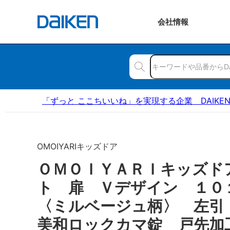
会社
情報
「ずっと ここちいいね」を実現する企業 DAIKE
OMOIYARIキッズドア
ＯＭＯＩＹＡＲＩキッズド
ト 扉 Ｖデザイン １
〈ミルベージュ柄〉 左引
美和ロックカマ錠 戸先加