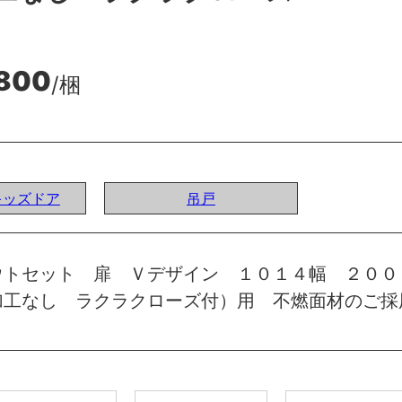
,800
/梱
Iキッズドア
吊戸
ウトセット 扉 Ｖデザイン １０１４幅 ２００
加工なし ラクラクローズ付）用 不燃面材のご採