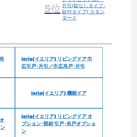
片引(錠なしタイプ･
錠付タイプ) スタン
ダード
 吊
ieria(イエリア) リビングドア 巾
広引戸･片引／巾広吊戸･片引
ieria(イエリア) 機能ドア
ieria(イエリア) リビングドア オ
 オ
プション･部材 引戸･吊戸オプショ
ョン
ン