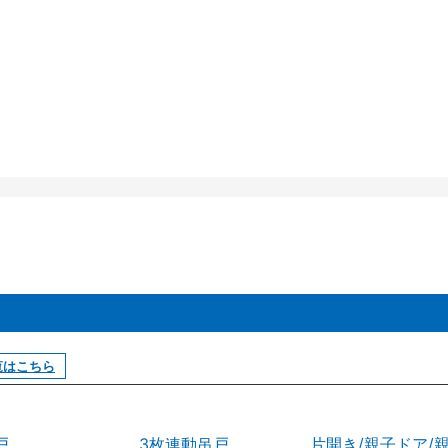
覧はこちら
戸
3枚連動吊戸
片開き/親子ドア/