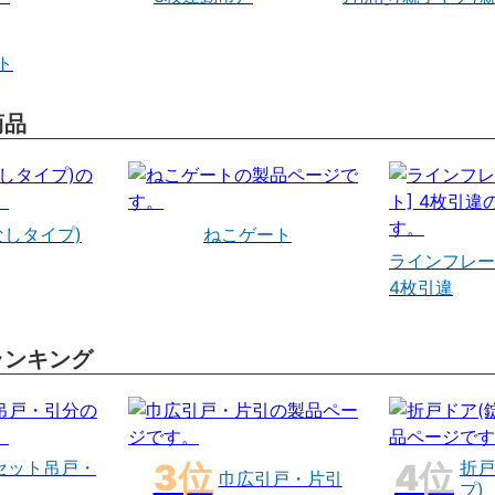
ト
商品
なしタイプ)
ねこゲート
ラインフレー
4枚引違
ランキング
セット吊戸・
折戸
巾広引戸・片引
プ)