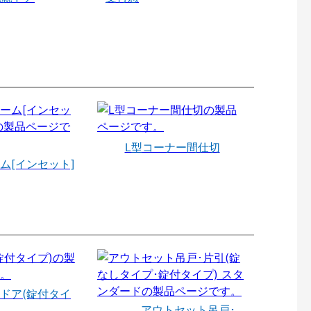
L型コーナー間仕切
ム[インセット]
ドア(錠付タイ
アウトセット吊戸･