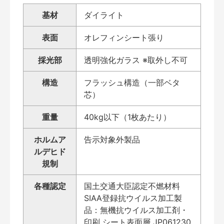
基材
ダイライト
表面
オレフィンシート張り
採光部
透明強化ガラス ※取外し不可
構造
フラッシュ構造（一部ベタ
芯）
重量
40kg以下（1枚あたり）
ホルムア
告示対象外製品
ルデヒド
規制
各種認定
国土交通大臣認定不燃材料
SIAA登録抗ウイルス加工製
品：無機抗ウイルス加工剤・
印刷 シート表面層 JP061230