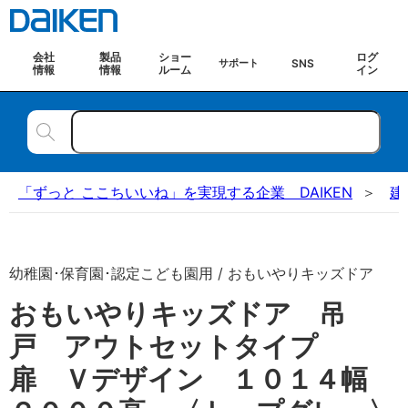
会社
製品
ショー
ログ
SNS
サポート
情報
情報
ルーム
イン
「ずっと ここちいいね」を実現する企業 DAIKEN
建
幼稚園･保育園･認定こども園用 / おもいやりキッズドア
おもいやりキッズドア 吊
戸 アウトセットタイプ
扉 Ｖデザイン １０１４幅