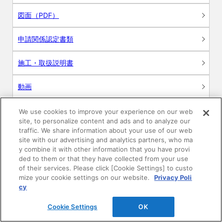
図面（PDF）
申請関係認定書類
施工・取扱説明書
動画
シミュレーションツール
We use cookies to improve your experience on our web
site, to personalize content and ads and to analyze our
24時間換気システム〈エアスマート〉
traffic. We share information about your use of our web
簡易設計見積ソフト
site with our advertising and analytics partners, who ma
y combine it with other information that you have provi
R&Dセンター環境測定・分析サービス
ded to them or that they have collected from your use
of their services. Please click [Cookie Settings] to custo
mize your cookie settings on our website.
Privacy Poli
商品マスター申し込み
cy
Cookie Settings
OK