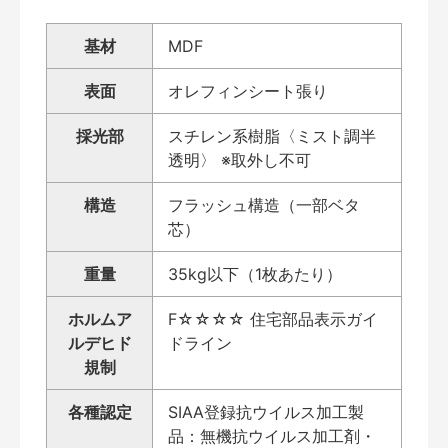
基材
MDF
表面
オレフィンシート張り
採光部
スチレン系樹脂〈ミスト調半
透明〉 ※取外し不可
構造
フラッシュ構造（一部ベタ
芯）
重量
35kg以下（1枚あたり）
ホルムア
F☆☆☆☆ 住宅部品表示ガイ
ルデヒド
ドライン
規制
各種認定
SIAA登録抗ウイルス加工製
品：無機抗ウイルス加工剤・