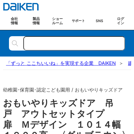
会社
製品
ショー
ログ
SNS
サポート
情報
情報
ルーム
イン
「ずっと ここちいいね」を実現する企業 DAIKEN
建
幼稚園･保育園･認定こども園用 / おもいやりキッズドア
おもいやりキッズドア 吊
戸 アウトセットタイプ
扉 Ｍデザイン １０１４幅