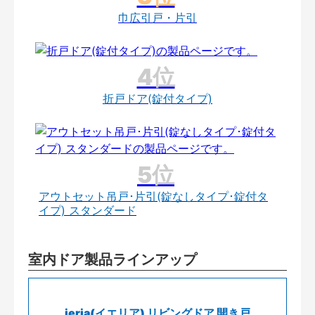
巾広引戸・片引
折戸ドア(錠付タイプ)
アウトセット吊戸･片引(錠なしタイプ･錠付タ
イプ) スタンダード
室内ドア製品ラインアップ
ieria(イエリア) リビングドア 開き戸