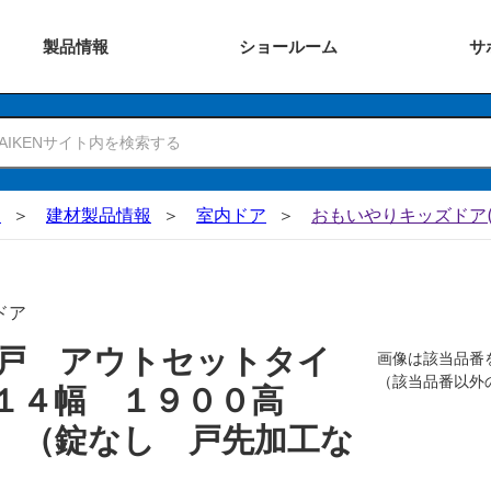
製品
情報
ショー
ルーム
サ
N
建材製品情報
室内ドア
おもいやりキッズドア(
ドア
戸 アウトセットタイ
画像は該当品番
（該当品番以外
０１４幅 １９００高
 （錠なし 戸先加工な