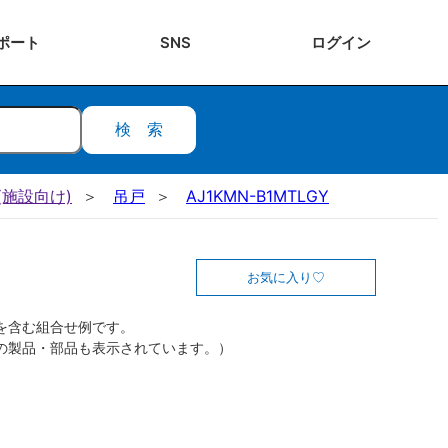
ポート
SNS
ログ
イン
検索
施設向け)
吊戸
AJ1KMN-B1MTLGY
お気に入り
を含む組合せ例です。
の製品・部品も表示されています。）