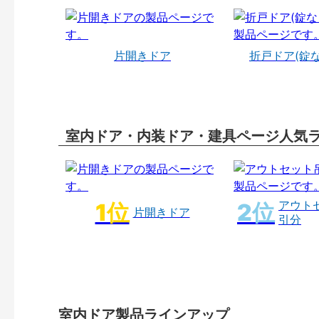
片開きドア
折戸ドア(錠
室内ドア・内装ドア・建具ページ人気
アウト
片開きドア
引分
室内ドア製品ラインアップ