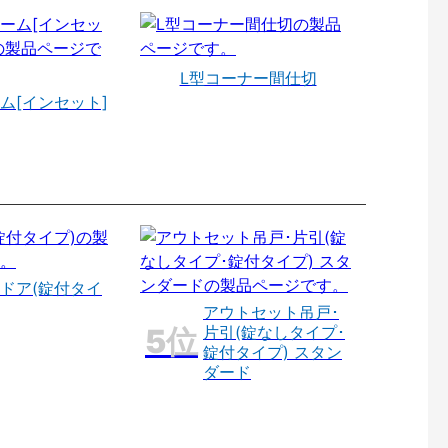
L型コーナー間仕切
ム[インセット]
ドア(錠付タイ
アウトセット吊戸･
片引(錠なしタイプ･
錠付タイプ) スタン
ダード