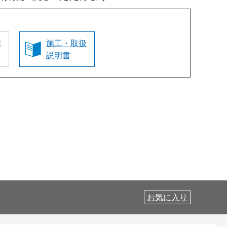
認
施工・取扱
説明書
お気に入り