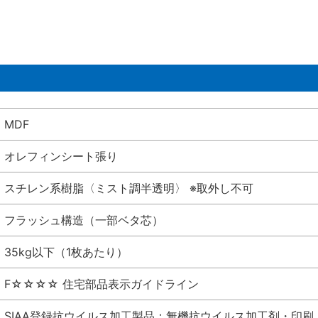
MDF
オレフィンシート張り
スチレン系樹脂〈ミスト調半透明〉 ※取外し不可
フラッシュ構造（一部ベタ芯）
35kg以下（1枚あたり）
F☆☆☆☆ 住宅部品表示ガイドライン
SIAA登録抗ウイルス加工製品：無機抗ウイルス加工剤・印刷 シート