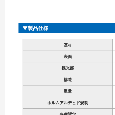
製品仕様
基材
表面
採光部
構造
重量
ホルムアルデヒド規制
各種認定