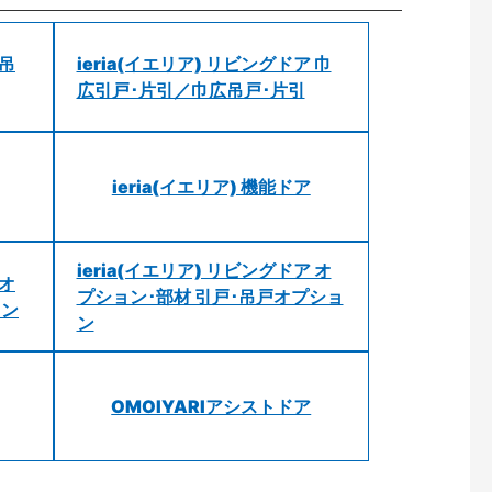
 吊
ieria(イエリア) リビングドア 巾
広引戸･片引／巾広吊戸･片引
ieria(イエリア) 機能ドア
ieria(イエリア) リビングドア オ
 オ
プション･部材 引戸･吊戸オプショ
ョン
ン
OMOIYARIアシストドア