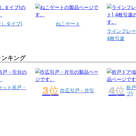
なしタイプ)
ねこゲート
ラインフレー
4枚引違
ランキング
セット吊戸・
折戸
巾広引戸・片引
プ)