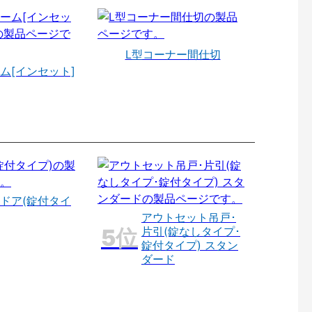
L型コーナー間仕切
ム[インセット]
ドア(錠付タイ
アウトセット吊戸･
片引(錠なしタイプ･
錠付タイプ) スタン
ダード