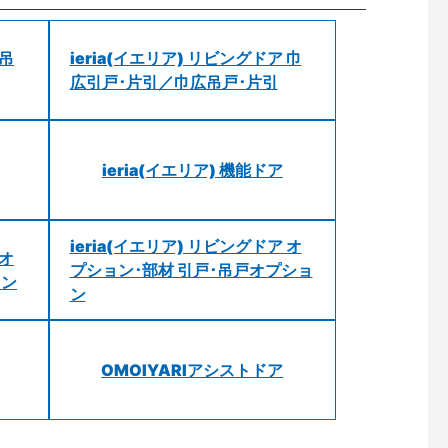
 吊
ieria(イエリア) リビングドア 巾
広引戸･片引／巾広吊戸･片引
ieria(イエリア) 機能ドア
ieria(イエリア) リビングドア オ
 オ
プション･部材 引戸･吊戸オプショ
ョン
ン
OMOIYARIアシストドア