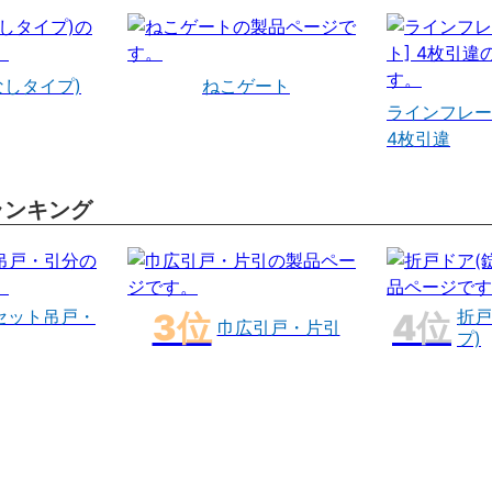
なしタイプ)
ねこゲート
ラインフレー
4枚引違
ランキング
セット吊戸・
折戸
巾広引戸・片引
プ)