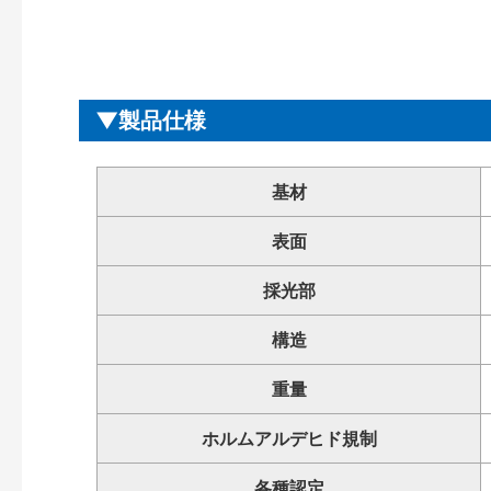
製品仕様
基材
表面
採光部
構造
重量
ホルムアルデヒド規制
各種認定