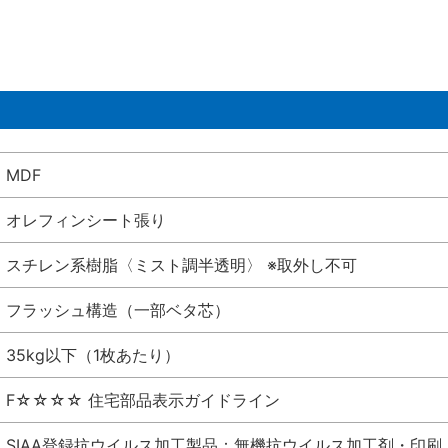
MDF
オレフィンシート張り
スチレン系樹脂〈ミスト調半透明〉 ※取外し不可
フラッシュ構造（一部ベタ芯）
35kg以下（1枚あたり）
F☆☆☆☆ 住宅部品表示ガイドライン
SIAA登録抗ウイルス加工製品：無機抗ウイルス加工剤・印刷 シート