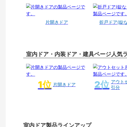
片開きドア
折戸ドア(錠
室内ドア・内装ドア・建具ページ人気
アウト
片開きドア
引分
室内ドア製品ラインアップ