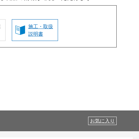
認
施工・取扱
説明書
お気に入り