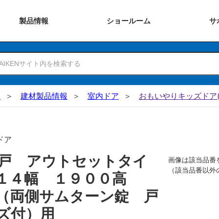
製品
情報
ショー
ルーム
サ
N
建材製品情報
室内ドア
おもいやりキッズドア(
ドア
戸 アウトセットタイ
画像は該当品番
（該当品番以外
０１４幅 １９００高
（両側サムターン錠 戸
ズ付）用