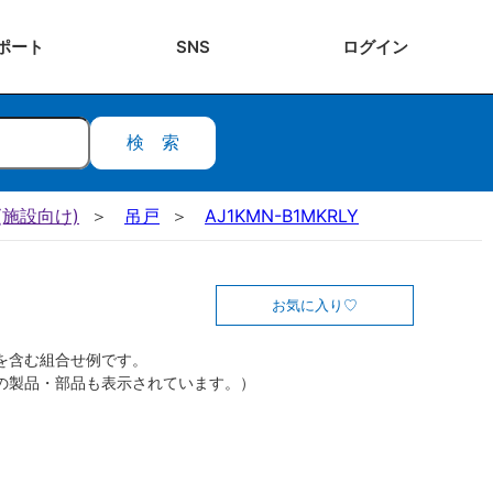
ポート
SNS
ログ
イン
検索
施設向け)
吊戸
AJ1KMN-B1MKRLY
お気に入り
を含む組合せ例です。
の製品・部品も表示されています。）