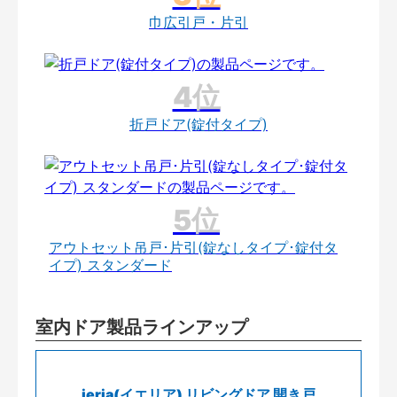
巾広引戸・片引
折戸ドア(錠付タイプ)
アウトセット吊戸･片引(錠なしタイプ･錠付タ
イプ) スタンダード
室内ドア製品ラインアップ
ieria(イエリア) リビングドア 開き戸