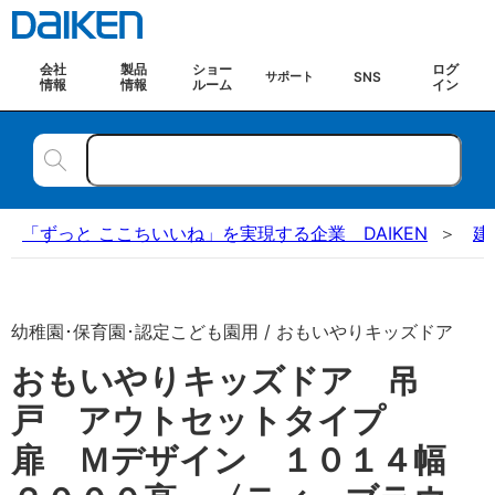
会社
製品
ショー
ログ
SNS
サポート
情報
情報
ルーム
イン
「ずっと ここちいいね」を実現する企業 DAIKEN
建
幼稚園･保育園･認定こども園用 / おもいやりキッズドア
おもいやりキッズドア 吊
戸 アウトセットタイプ
扉 Ｍデザイン １０１４幅