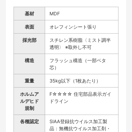
基材
MDF
表面
オレフィンシート張り
採光部
スチレン系樹脂〈ミスト調半
透明〉 ※取外し不可
構造
フラッシュ構造（一部ベタ
芯）
重量
35kg以下（1枚あたり）
ホルムア
F☆☆☆☆ 住宅部品表示ガイ
ルデヒド
ドライン
規制
各種認定
SIAA登録抗ウイルス加工製
品：無機抗ウイルス加工剤・