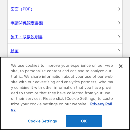
図面（PDF）
申請関係認定書類
施工・取扱説明書
動画
シミュレーションツール
We use cookies to improve your experience on our web
site, to personalize content and ads and to analyze our
24時間換気システム〈エアスマート〉
traffic. We share information about your use of our web
簡易設計見積ソフト
site with our advertising and analytics partners, who ma
y combine it with other information that you have provi
R&Dセンター環境測定・分析サービス
ded to them or that they have collected from your use
of their services. Please click [Cookie Settings] to custo
mize your cookie settings on our website.
Privacy Poli
商品マスター申し込み
cy
Cookie Settings
OK