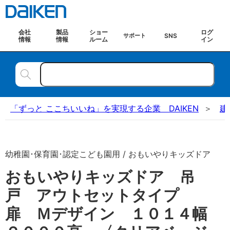
会社
製品
ショー
ログ
SNS
サポート
情報
情報
ルーム
イン
「ずっと ここちいいね」を実現する企業 DAIKEN
建
幼稚園･保育園･認定こども園用 / おもいやりキッズドア
おもいやりキッズドア 吊
戸 アウトセットタイプ
扉 Ｍデザイン １０１４幅