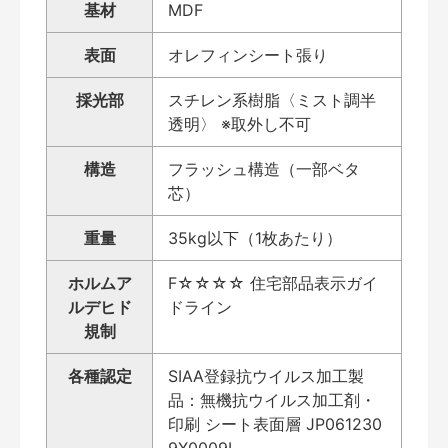
基材
MDF
表面
オレフィンシート張り
採光部
スチレン系樹脂〈ミスト調半
透明〉 ※取外し不可
構造
フラッシュ構造（一部ベタ
芯）
重量
35kg以下（1枚あたり）
ホルムア
F☆☆☆☆ 住宅部品表示ガイ
ルデヒド
ドライン
規制
各種認定
SIAA登録抗ウイルス加工製
品：無機抗ウイルス加工剤・
印刷 シート表面層 JP061230
9X0009L