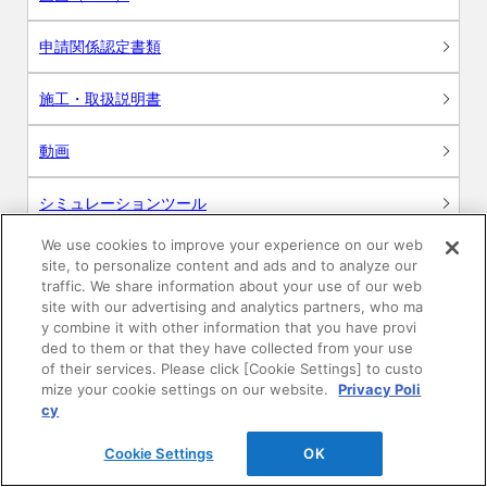
申請関係認定書類
施工・取扱説明書
動画
シミュレーションツール
We use cookies to improve your experience on our web
24時間換気システム〈エアスマート〉
簡易設計見積ソフト
site, to personalize content and ads and to analyze our
traffic. We share information about your use of our web
site with our advertising and analytics partners, who ma
R&Dセンター環境測定・分析サービス
y combine it with other information that you have provi
ded to them or that they have collected from your use
商品マスター申し込み
of their services. Please click [Cookie Settings] to custo
mize your cookie settings on our website.
Privacy Poli
cy
Cookie Settings
OK