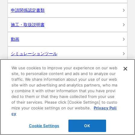
申請関係認定書類
施工・取扱説明書
動画
シミュレーションツール
24時間換気システム〈エアスマート〉
We use cookies to improve your experience on our web
簡易設計見積ソフト
site, to personalize content and ads and to analyze our
traffic. We share information about your use of our web
R&Dセンター環境測定・分析サービス
site with our advertising and analytics partners, who ma
y combine it with other information that you have provi
ded to them or that they have collected from your use
商品マスター申し込み
of their services. Please click [Cookie Settings] to custo
mize your cookie settings on our website.
Privacy Poli
cy
Cookie Settings
OK