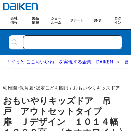
会社
製品
ショー
ログ
SNS
サポート
情報
情報
ルーム
イン
「ずっと ここちいいね」を実現する企業 DAIKEN
建
幼稚園･保育園･認定こども園用 / おもいやりキッズドア
おもいやりキッズドア 吊
戸 アウトセットタイプ
扉 Ｊデザイン １０１４幅