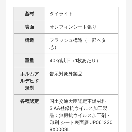
基材
ダイライト
表面
オレフィンシート張り
構造
フラッシュ構造（一部ベタ
芯）
重量
40kg以下（1枚あたり）
ホルムア
告示対象外製品
ルデヒド
規制
各種認定
国土交通大臣認定不燃材料
SIAA登録抗ウイルス加工製
品：無機抗ウイルス加工剤・
印刷 シート表面層 JP061230
9X0009L