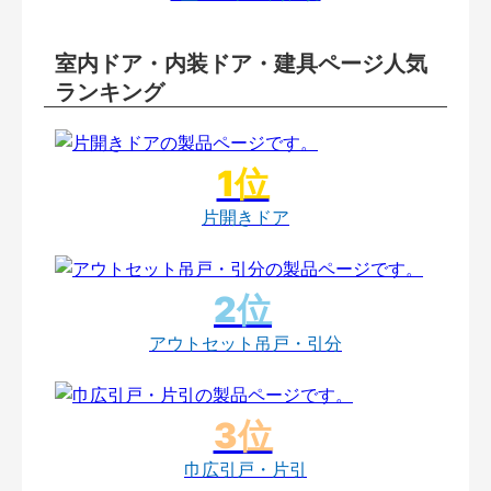
室内ドア・内装ドア・建具ページ人気
ランキング
片開きドア
アウトセット吊戸・引分
巾広引戸・片引