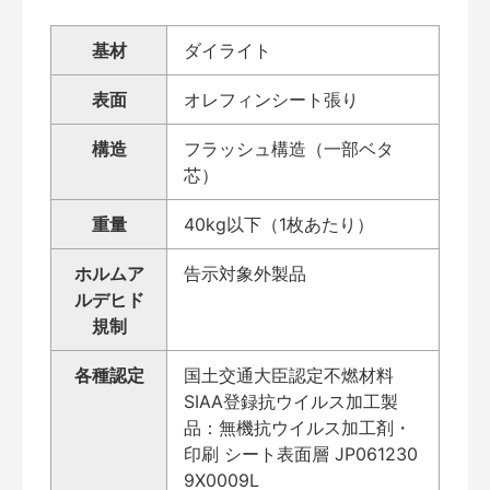
基材
ダイライト
表面
オレフィンシート張り
構造
フラッシュ構造（一部ベタ
芯）
重量
40kg以下（1枚あたり）
ホルムア
告示対象外製品
ルデヒド
規制
各種認定
国土交通大臣認定不燃材料
SIAA登録抗ウイルス加工製
品：無機抗ウイルス加工剤・
印刷 シート表面層 JP061230
9X0009L