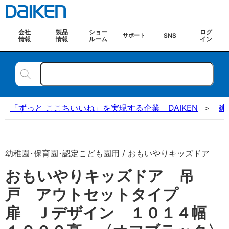
会社
製品
ショー
ログ
SNS
サポート
情報
情報
ルーム
イン
「ずっと ここちいいね」を実現する企業 DAIKEN
建
幼稚園･保育園･認定こども園用 / おもいやりキッズドア
おもいやりキッズドア 吊
戸 アウトセットタイプ
扉 Ｊデザイン １０１４幅