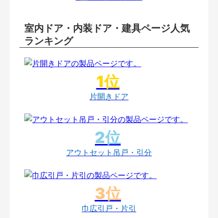
室内ドア・内装ドア・建具ページ人気
ランキング
片開きドア
アウトセット吊戸・引分
巾広引戸・片引