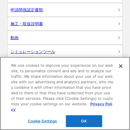
申請関係認定書類
施工・取扱説明書
動画
シミュレーションツール
24時間換気システム〈エアスマート〉
We use cookies to improve your experience on our web
簡易設計見積ソフト
site, to personalize content and ads and to analyze our
traffic. We share information about your use of our web
R&Dセンター環境測定・分析サービス
site with our advertising and analytics partners, who ma
y combine it with other information that you have provi
ded to them or that they have collected from your use
商品マスター申し込み
of their services. Please click [Cookie Settings] to custo
mize your cookie settings on our website.
Privacy Poli
cy
Cookie Settings
OK