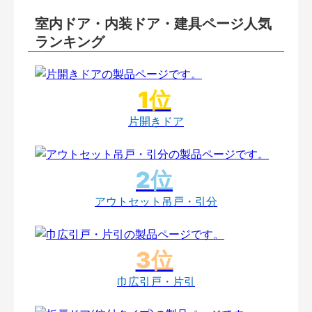
室内ドア・内装ドア・建具ページ人気
ランキング
片開きドア
アウトセット吊戸・引分
巾広引戸・片引