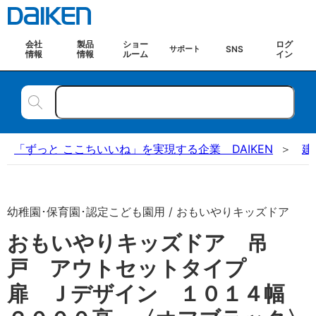
会社
製品
ショー
ログ
SNS
サポート
情報
情報
ルーム
イン
「ずっと ここちいいね」を実現する企業 DAIKEN
建
幼稚園･保育園･認定こども園用 / おもいやりキッズドア
おもいやりキッズドア 吊
戸 アウトセットタイプ
扉 Ｊデザイン １０１４幅