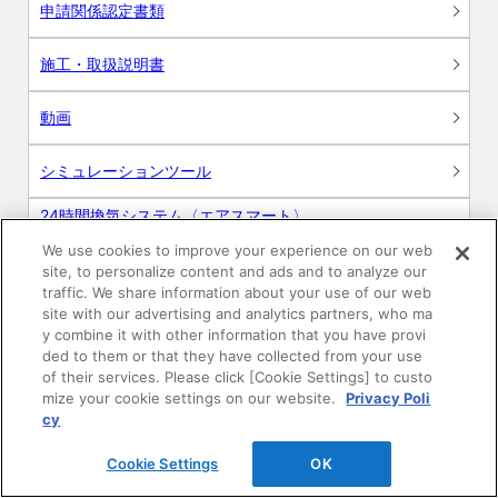
申請関係認定書類
施工・取扱説明書
動画
シミュレーションツール
24時間換気システム〈エアスマート〉
簡易設計見積ソフト
We use cookies to improve your experience on our web
site, to personalize content and ads and to analyze our
R&Dセンター環境測定・分析サービス
traffic. We share information about your use of our web
site with our advertising and analytics partners, who ma
商品マスター申し込み
y combine it with other information that you have provi
ded to them or that they have collected from your use
of their services. Please click [Cookie Settings] to custo
mize your cookie settings on our website.
Privacy Poli
cy
Cookie Settings
OK
電子公告
このWEBサイトについて