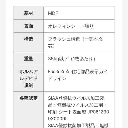
基材
MDF
表面
オレフィンシート張り
構造
フラッシュ構造（一部ベタ
芯）
重量
35kg以下（1枚あたり）
ホルムア
F☆☆☆☆ 住宅部品表示ガイ
ルデヒド
ドライン
規制
各種認定
SIAA登録抗ウイルス加工製
品：無機抗ウイルス加工剤・
印刷 シート表面層 JP061230
9X0009L
SIAA登録抗菌加工製品：無機