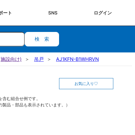
ポート
SNS
ログ
イン
検索
施設向け)
吊戸
AJ1KFN-B1WHRVN
お気に入り
を含む組合せ例です。
の製品・部品も表示されています。）