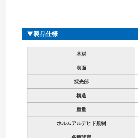
製品仕様
基材
表面
採光部
構造
重量
ホルムアルデヒド規制
各種認定