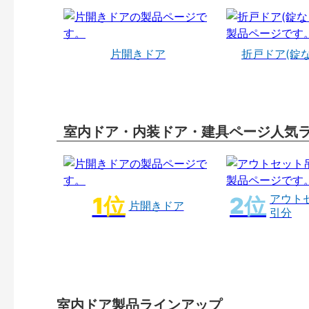
片開きドア
折戸ドア(錠
室内ドア・内装ドア・建具ページ人気
アウト
片開きドア
引分
室内ドア製品ラインアップ