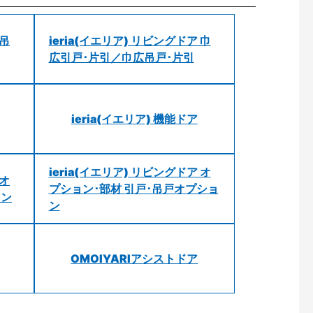
 吊
ieria(イエリア) リビングドア 巾
広引戸･片引／巾広吊戸･片引
ieria(イエリア) 機能ドア
ieria(イエリア) リビングドア オ
 オ
プション･部材 引戸･吊戸オプショ
ョン
ン
OMOIYARIアシストドア