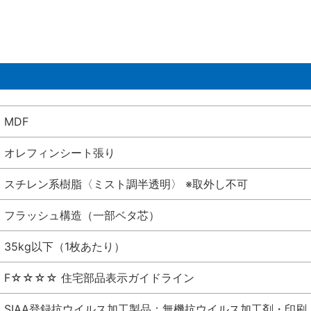
MDF
オレフィンシート張り
スチレン系樹脂〈ミスト調半透明〉 ※取外し不可
フラッシュ構造（一部ベタ芯）
35kg以下（1枚あたり）
F☆☆☆☆ 住宅部品表示ガイドライン
SIAA登録抗ウイルス加工製品：無機抗ウイルス加工剤・印刷 シート