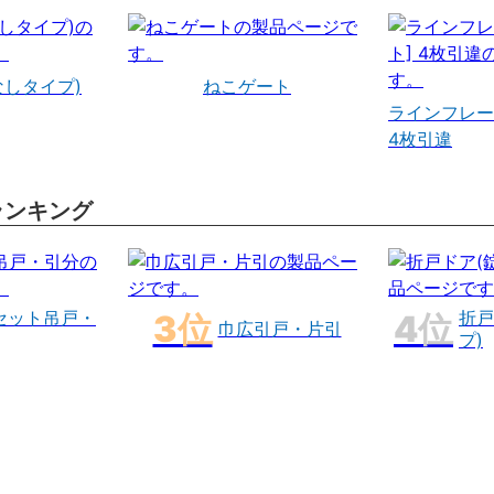
なしタイプ)
ねこゲート
ラインフレー
4枚引違
ランキング
セット吊戸・
折戸
巾広引戸・片引
プ)