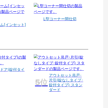
L型コーナー間仕切
ム[インセット]
ドア(錠付タイ
アウトセット吊戸･
片引(錠なしタイプ･
錠付タイプ) スタン
ダード