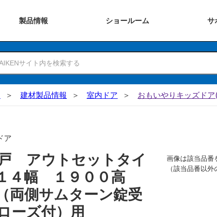
製品
情報
ショー
ルーム
サ
N
建材製品情報
室内ドア
おもいやりキッズドア(
ドア
戸 アウトセットタイ
画像は該当品番
（該当品番以外
０１４幅 １９００高
 （両側サムターン錠受
ローズ付）用