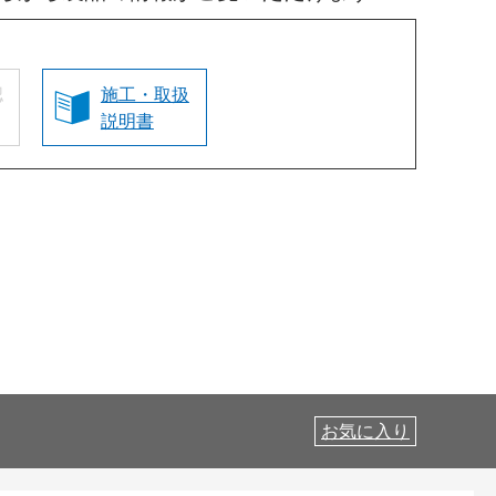
認
施工・取扱
説明書
お気に入り