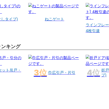
なしタイプ)
ねこゲート
ラインフレー
4枚引違
ランキング
セット吊戸・
折戸
巾広引戸・片引
プ)