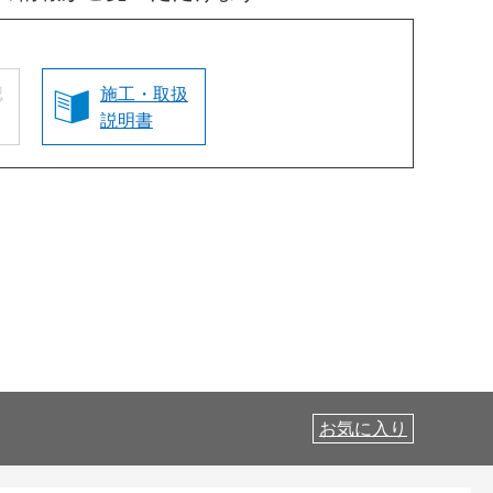
認
施工・取扱
説明書
お気に入り