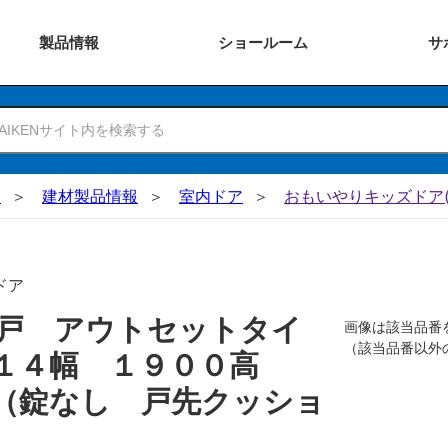
製品
情報
ショー
ルーム
サ
N
建材製品情報
室内ドア
おもいやりキッズドア(
ドア
戸 アウトセットタイ
画像は該当品番
（該当品番以外
０１４幅 １９００高
（錠なし 戸先クッショ