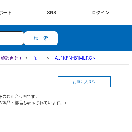
ポート
SNS
ログ
イン
検索
施設向け)
吊戸
AJ1KFN-B1MLRGN
お気に入り
を含む組合せ例です。
の製品・部品も表示されています。）