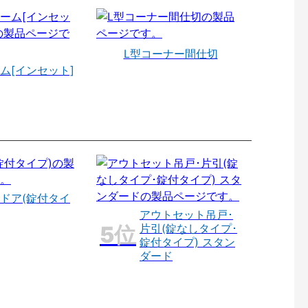
L型コーナー間仕切
ム[インセット]
ドア(錠付タイ
アウトセット吊戸･
片引(錠なしタイプ･
錠付タイプ) スタン
ダード