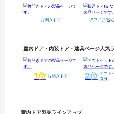
片開きドア
折戸ドア(錠
室内ドア・内装ドア・建具ページ人気
アウト
片開きドア
引分
室内ドア製品ラインアップ