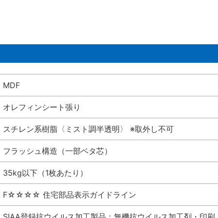
MDF
オレフィンシート張り
スチレン系樹脂〈ミスト調半透明〉 ※取外し不可
フラッシュ構造（一部ベタ芯）
35kg以下（1枚あたり）
F☆☆☆☆ 住宅部品表示ガイドライン
SIAA登録抗ウイルス加工製品：無機抗ウイルス加工剤・印刷 シート