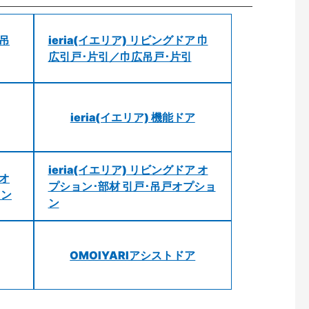
 吊
ieria(イエリア) リビングドア 巾
広引戸･片引／巾広吊戸･片引
ieria(イエリア) 機能ドア
ieria(イエリア) リビングドア オ
 オ
プション･部材 引戸･吊戸オプショ
ョン
ン
OMOIYARIアシストドア