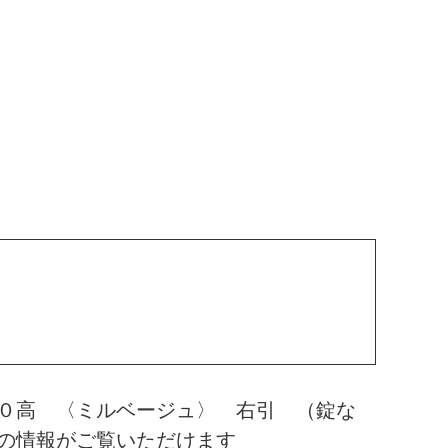
０高 〈ミルベージュ〉 右引 （錠な
の情報がご覧いただけます