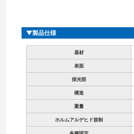
製品仕様
基材
表面
採光部
構造
重量
ホルムアルデヒド規制
各種認定