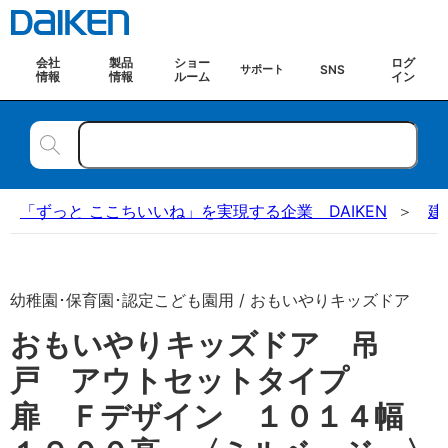
会社
製品
ショー
ログ
SNS
サポート
情報
情報
ルーム
イン
「ずっと ここちいいね」を実現する企業 DAIKEN
建
幼稚園･保育園･認定こども園用 / おもいやりキッズドア
おもいやりキッズドア 吊
戸 アウトセットタイプ
扉 Ｆデザイン １０１４幅