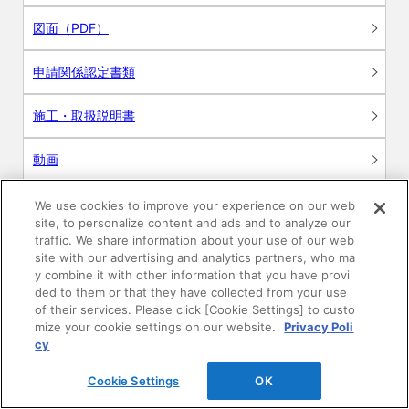
図面（PDF）
申請関係認定書類
施工・取扱説明書
動画
シミュレーションツール
We use cookies to improve your experience on our web
site, to personalize content and ads and to analyze our
24時間換気システム〈エアスマート〉
traffic. We share information about your use of our web
簡易設計見積ソフト
site with our advertising and analytics partners, who ma
y combine it with other information that you have provi
R&Dセンター環境測定・分析サービス
ded to them or that they have collected from your use
of their services. Please click [Cookie Settings] to custo
mize your cookie settings on our website.
Privacy Poli
商品マスター申し込み
cy
Cookie Settings
OK