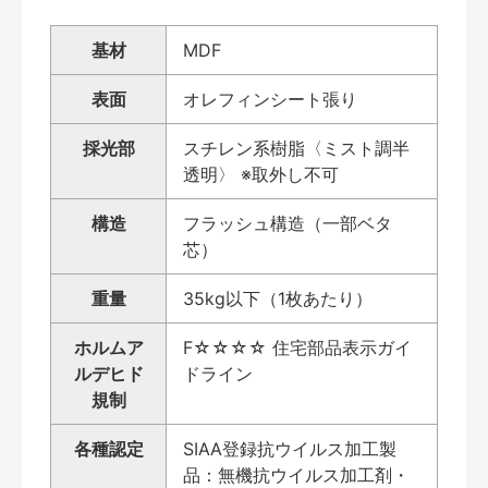
基材
MDF
表面
オレフィンシート張り
採光部
スチレン系樹脂〈ミスト調半
透明〉 ※取外し不可
構造
フラッシュ構造（一部ベタ
芯）
重量
35kg以下（1枚あたり）
ホルムア
F☆☆☆☆ 住宅部品表示ガイ
ルデヒド
ドライン
規制
各種認定
SIAA登録抗ウイルス加工製
品：無機抗ウイルス加工剤・