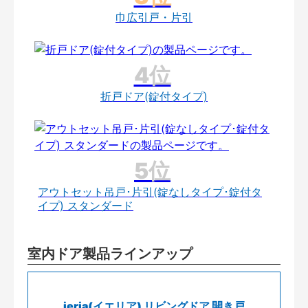
巾広引戸・片引
折戸ドア(錠付タイプ)
アウトセット吊戸･片引(錠なしタイプ･錠付タ
イプ) スタンダード
室内ドア製品ラインアップ
ieria(イエリア) リビングドア 開き戸