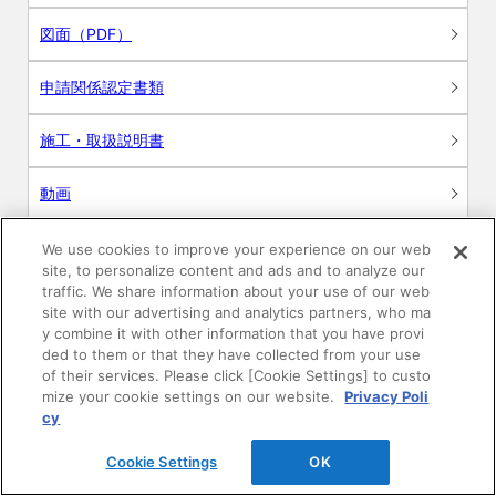
図面（PDF）
申請関係認定書類
施工・取扱説明書
動画
シミュレーションツール
We use cookies to improve your experience on our web
site, to personalize content and ads and to analyze our
24時間換気システム〈エアスマート〉
traffic. We share information about your use of our web
簡易設計見積ソフト
site with our advertising and analytics partners, who ma
y combine it with other information that you have provi
R&Dセンター環境測定・分析サービス
ded to them or that they have collected from your use
of their services. Please click [Cookie Settings] to custo
mize your cookie settings on our website.
Privacy Poli
商品マスター申し込み
cy
Cookie Settings
OK