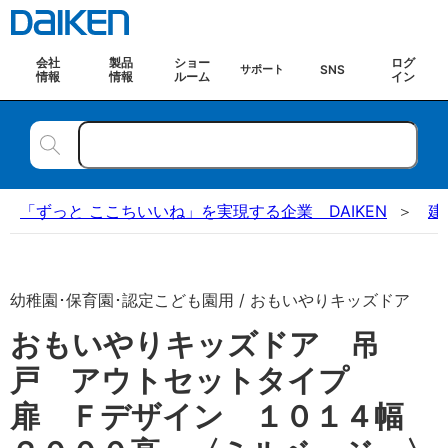
会社
製品
ショー
ログ
SNS
サポート
情報
情報
ルーム
イン
「ずっと ここちいいね」を実現する企業 DAIKEN
建
幼稚園･保育園･認定こども園用 / おもいやりキッズドア
おもいやりキッズドア 吊
戸 アウトセットタイプ
扉 Ｆデザイン １０１４幅