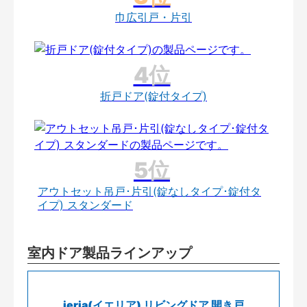
巾広引戸・片引
折戸ドア(錠付タイプ)
アウトセット吊戸･片引(錠なしタイプ･錠付タ
イプ) スタンダード
室内ドア製品ラインアップ
ieria(イエリア) リビングドア 開き戸