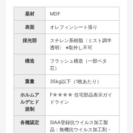
基材
MDF
表面
オレフィンシート張り
採光部
スチレン系樹脂〈ミスト調半
透明〉 ※取外し不可
構造
フラッシュ構造（一部ベタ
芯）
重量
35kg以下（1枚あたり）
ホルムア
F☆☆☆☆ 住宅部品表示ガイ
ルデヒド
ドライン
規制
各種認定
SIAA登録抗ウイルス加工製
品：無機抗ウイルス加工剤・