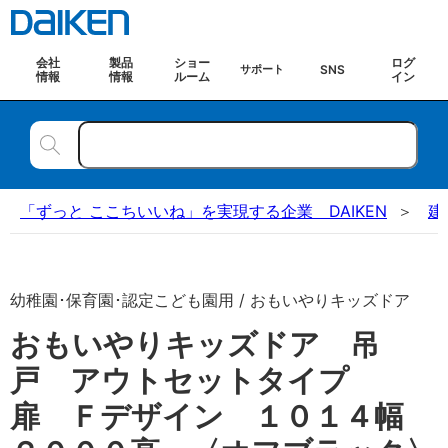
会社
製品
ショー
ログ
SNS
サポート
情報
情報
ルーム
イン
「ずっと ここちいいね」を実現する企業 DAIKEN
建
幼稚園･保育園･認定こども園用 / おもいやりキッズドア
おもいやりキッズドア 吊
戸 アウトセットタイプ
扉 Ｆデザイン １０１４幅