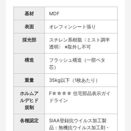
基材
MDF
表面
オレフィンシート張り
採光部
スチレン系樹脂〈ミスト調半
透明〉 ※取外し不可
構造
フラッシュ構造（一部ベタ
芯）
重量
35kg以下（1枚あたり）
ホルムア
F☆☆☆☆ 住宅部品表示ガイ
ルデヒド
ドライン
規制
各種認定
SIAA登録抗ウイルス加工製
品：無機抗ウイルス加工剤・