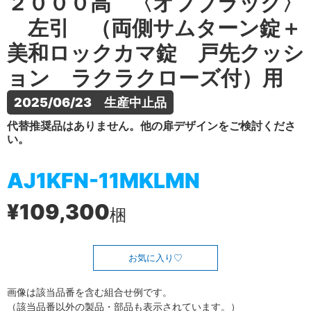
２０００高 〈オフブラック〉
左引 （両側サムターン錠＋
美和ロックカマ錠 戸先クッシ
ョン ラクラクローズ付）用
2025/06/23　生産中止品
代替推奨品はありません。他の扉デザインをご検討くださ
い。
AJ1KFN-11MKLMN
¥109,300
梱
お気に入り
画像は該当品番を含む組合せ例です。
（該当品番以外の製品・部品も表示されています。）