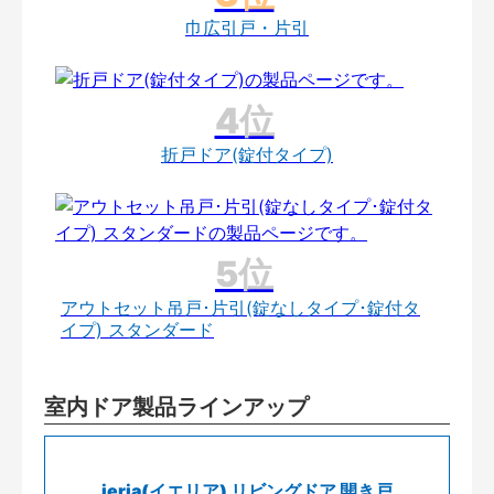
巾広引戸・片引
折戸ドア(錠付タイプ)
アウトセット吊戸･片引(錠なしタイプ･錠付タ
イプ) スタンダード
室内ドア製品ラインアップ
ieria(イエリア) リビングドア 開き戸