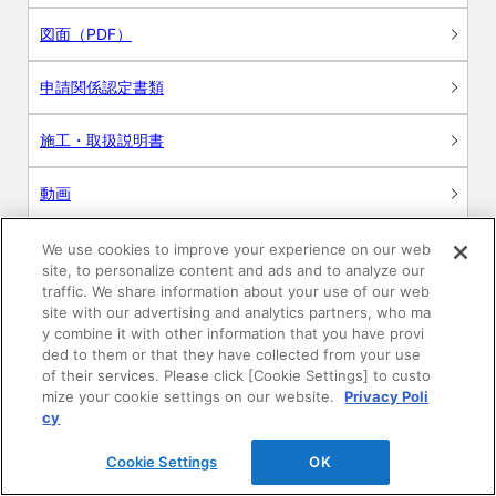
図面（PDF）
申請関係認定書類
施工・取扱説明書
動画
シミュレーションツール
We use cookies to improve your experience on our web
site, to personalize content and ads and to analyze our
24時間換気システム〈エアスマート〉
traffic. We share information about your use of our web
簡易設計見積ソフト
site with our advertising and analytics partners, who ma
y combine it with other information that you have provi
R&Dセンター環境測定・分析サービス
ded to them or that they have collected from your use
of their services. Please click [Cookie Settings] to custo
mize your cookie settings on our website.
Privacy Poli
商品マスター申し込み
cy
Cookie Settings
OK