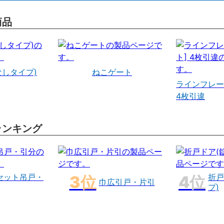
商品
なしタイプ)
ねこゲート
ラインフレー
4枚引違
ランキング
セット吊戸・
折戸
巾広引戸・片引
プ)