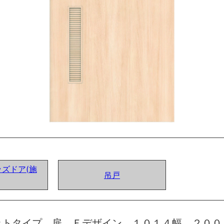
ズドア(施
吊戸
ットタイプ 扉 Ｆデザイン １０１４幅 ２００