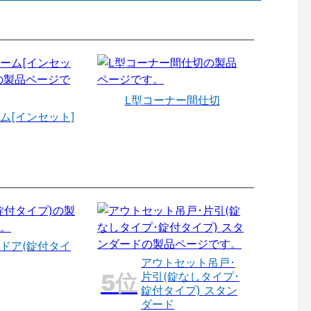
L型コーナー間仕切
ム[インセット]
ドア(錠付タイ
アウトセット吊戸･
片引(錠なしタイプ･
錠付タイプ) スタン
ダード