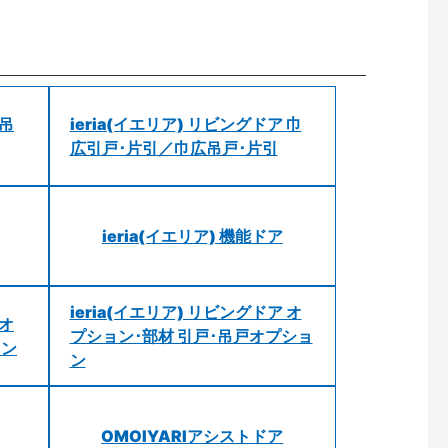
 吊
ieria(イエリア) リビングドア 巾
広引戸･片引／巾広吊戸･片引
ieria(イエリア) 機能ドア
ieria(イエリア) リビングドア オ
 オ
プション･部材 引戸･吊戸オプショ
ョン
ン
OMOIYARIアシストドア