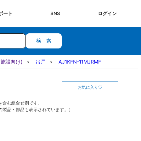
ポート
SNS
ログ
イン
検索
施設向け)
吊戸
AJ1KFN-11MJRMF
お気に入り
を含む組合せ例です。
の製品・部品も表示されています。）