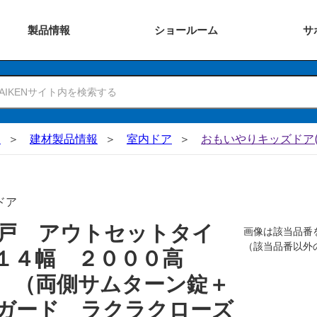
製品
情報
ショー
ルーム
サ
N
建材製品情報
室内ドア
おもいやりキッズドア(
ドア
戸 アウトセットタイ
画像は該当品番
（該当品番以外
０１４幅 ２０００高
 （両側サムターン錠＋
ガード ラクラクローズ