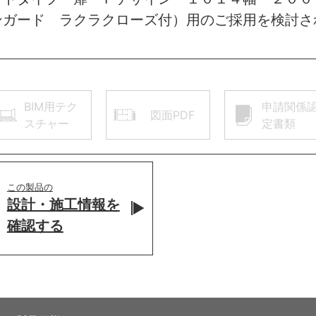
ンガード ラクラクローズ付）用のご採用を検討さ
BIM用テク
申請関係
図面PDF
スチャー
定書類
この製品の
設計・施工情報を
確認する