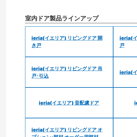
室内ドア製品ラインアップ
ieria(イエリア) リビングドア 開
ieri
き戸
戸
ieria(イエリア) リビングドア 吊
ieri
戸･引込
ieria(イエリア) 音配慮ドア
ieria(イエリア) リビングドア オ
プション･部材 オーダー用部材