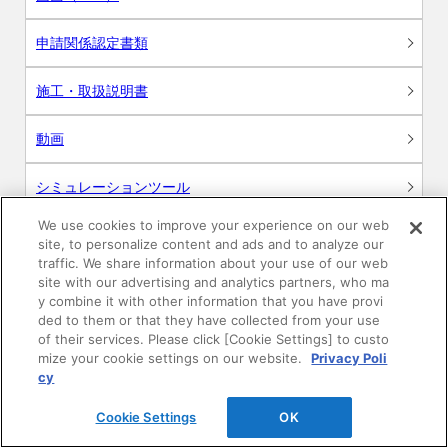
申請関係認定書類
施工・取扱説明書
動画
シミュレーションツール
We use cookies to improve your experience on our web
24時間換気システム〈エアスマート〉
簡易設計見積ソフト
site, to personalize content and ads and to analyze our
traffic. We share information about your use of our web
site with our advertising and analytics partners, who ma
R&Dセンター環境測定・分析サービス
y combine it with other information that you have provi
ded to them or that they have collected from your use
商品マスター申し込み
of their services. Please click [Cookie Settings] to custo
mize your cookie settings on our website.
Privacy Poli
cy
Cookie Settings
OK