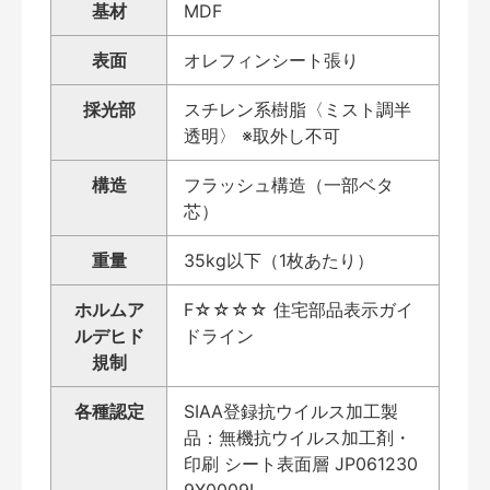
基材
MDF
表面
オレフィンシート張り
採光部
スチレン系樹脂〈ミスト調半
透明〉 ※取外し不可
構造
フラッシュ構造（一部ベタ
芯）
重量
35kg以下（1枚あたり）
ホルムア
F☆☆☆☆ 住宅部品表示ガイ
ルデヒド
ドライン
規制
各種認定
SIAA登録抗ウイルス加工製
品：無機抗ウイルス加工剤・
印刷 シート表面層 JP061230
9X0009L