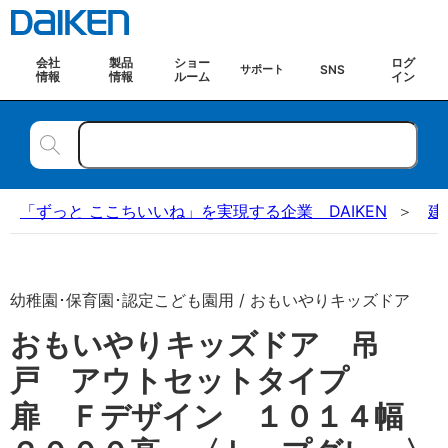
会社
製品
ショー
ログ
SNS
サポート
情報
情報
ルーム
イン
「ずっと ここちいいね」を実現する企業 DAIKEN
建
幼稚園･保育園･認定こども園用 / おもいやりキッズドア
おもいやりキッズドア 吊
戸 アウトセットタイプ
扉 Ｆデザイン １０１４幅