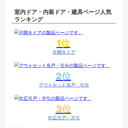
室内ドア・内装ドア・建具ページ人気
ランキング
片開きドア
アウトセット吊戸・引分
巾広引戸・片引