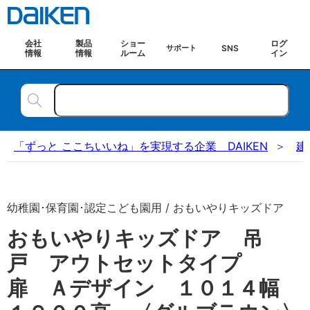
会社
製品
ショー
ログ
SNS
サポート
情報
情報
ルーム
イン
「ずっと ここちいいね」を実現する企業 DAIKEN
建
幼稚園･保育園･認定こども園用 / おもいやりキッズドア
おもいやりキッズドア 吊
戸 アウトセットタイプ
扉 Ａデザイン １０１４幅