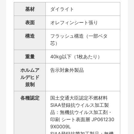
基材
ダイライト
表面
オレフィンシート張り
構造
フラッシュ構造（一部ベタ
芯）
重量
40kg以下（1枚あたり）
ホルムア
告示対象外製品
ルデヒド
規制
各種認定
国土交通大臣認定不燃材料
SIAA登録抗ウイルス加工製
品：無機抗ウイルス加工剤・
印刷 シート表面層 JP061230
9X0009L
SIAA登録抗菌加工製品：無機