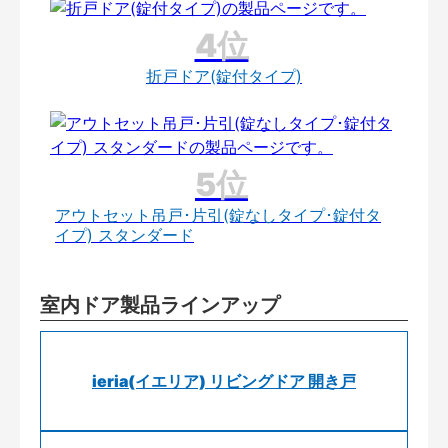
折戸ドア(錠付タイプ)
アウトセット吊戸･片引(錠なしタイプ･錠付タ
イプ) スタンダード
室内ドア製品ラインアップ
ieria(イエリア) リビングドア 開き戸