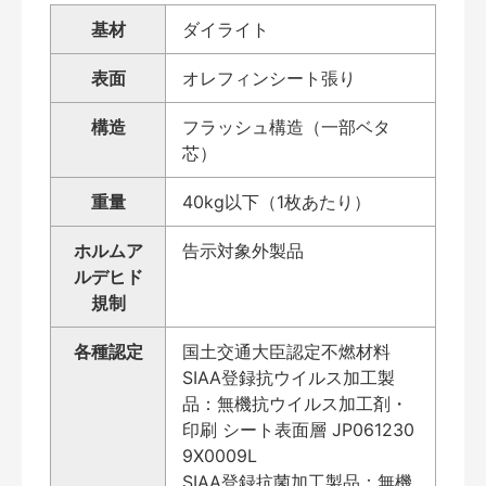
基材
ダイライト
表面
オレフィンシート張り
構造
フラッシュ構造（一部ベタ
芯）
重量
40kg以下（1枚あたり）
ホルムア
告示対象外製品
ルデヒド
規制
各種認定
国土交通大臣認定不燃材料
SIAA登録抗ウイルス加工製
品：無機抗ウイルス加工剤・
印刷 シート表面層 JP061230
9X0009L
SIAA登録抗菌加工製品：無機