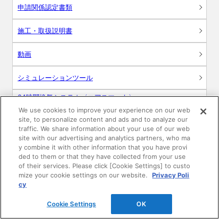
申請関係認定書類
施工・取扱説明書
動画
シミュレーションツール
24時間換気システム〈エアスマート〉
簡易設計見積ソフト
We use cookies to improve your experience on our web
site, to personalize content and ads and to analyze our
R&Dセンター環境測定・分析サービス
traffic. We share information about your use of our web
site with our advertising and analytics partners, who ma
y combine it with other information that you have provi
商品マスター申し込み
ded to them or that they have collected from your use
of their services. Please click [Cookie Settings] to custo
mize your cookie settings on our website.
Privacy Poli
cy
Cookie Settings
OK