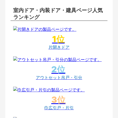
室内ドア・内装ドア・建具ページ人気
ランキング
片開きドア
アウトセット吊戸・引分
巾広引戸・片引