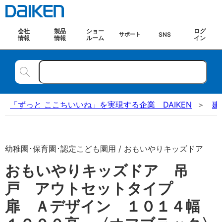
会社
製品
ショー
ログ
SNS
サポート
情報
情報
ルーム
イン
「ずっと ここちいいね」を実現する企業 DAIKEN
建
幼稚園･保育園･認定こども園用 / おもいやりキッズドア
おもいやりキッズドア 吊
戸 アウトセットタイプ
扉 Ａデザイン １０１４幅