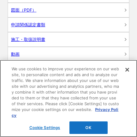
図面（PDF）
申請関係認定書類
施工・取扱説明書
動画
シミュレーションツール
We use cookies to improve your experience on our web
site, to personalize content and ads and to analyze our
traffic. We share information about your use of our web
24時間換気システム〈エアスマート〉
簡易設計見積ソフト
site with our advertising and analytics partners, who ma
y combine it with other information that you have provi
ded to them or that they have collected from your use
R&Dセンター環境測定・分析サービス
of their services. Please click [Cookie Settings] to custo
mize your cookie settings on our website.
Privacy Poli
商品マスター申し込み
cy
Cookie Settings
OK