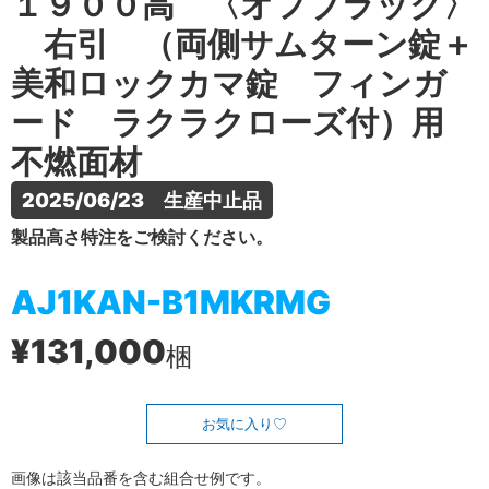
１９００高 〈オフブラック〉
右引 （両側サムターン錠＋
美和ロックカマ錠 フィンガ
ード ラクラクローズ付）用
不燃面材
2025/06/23　生産中止品
製品高さ特注をご検討ください。
AJ1KAN-B1MKRMG
¥131,000
梱
お気に入り
画像は該当品番を含む組合せ例です。