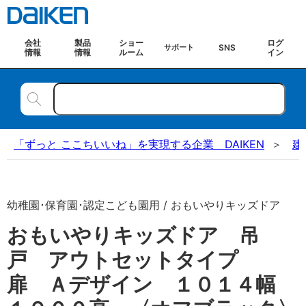
会社
製品
ショー
ログ
SNS
サポート
情報
情報
ルーム
イン
「ずっと ここちいいね」を実現する企業 DAIKEN
建
幼稚園･保育園･認定こども園用 / おもいやりキッズドア
おもいやりキッズドア 吊
戸 アウトセットタイプ
扉 Ａデザイン １０１４幅