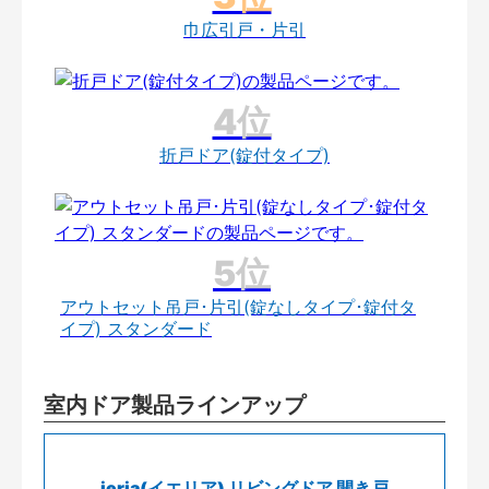
巾広引戸・片引
折戸ドア(錠付タイプ)
アウトセット吊戸･片引(錠なしタイプ･錠付タ
イプ) スタンダード
室内ドア製品ラインアップ
ieria(イエリア) リビングドア 開き戸