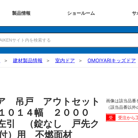
製品
情報
ショー
ルーム
サ
N
建材製品情報
室内ドア
OMOIYARIキッズドア
ア 吊戸 アウトセット
画像は該当品番
（該当品番以外
１０１４幅 ２０００
受注から
左引 （錠なし 戸先ク
付）用 不燃面材