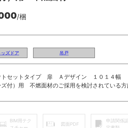
,000
/梱
Iキッズドア
吊戸
ウトセットタイプ 扉 Ａデザイン １０１４幅
ーズ付）用 不燃面材のご採用を検討されている方
BIM用テク
申請関係
図面PDF
スチャー
定書類