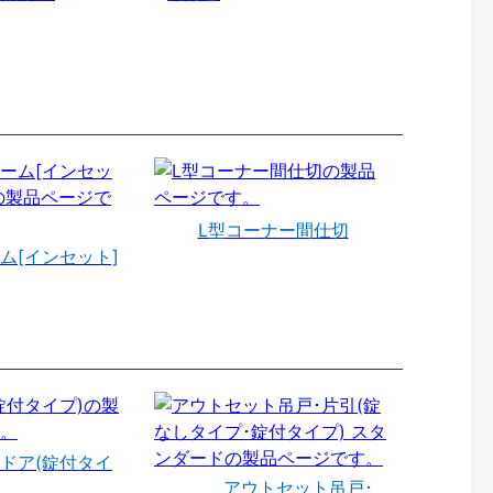
L型コーナー間仕切
ム[インセット]
ドア(錠付タイ
アウトセット吊戸･