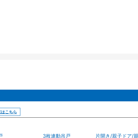
覧はこちら
戸
3枚連動吊戸
片開き/親子ドア/