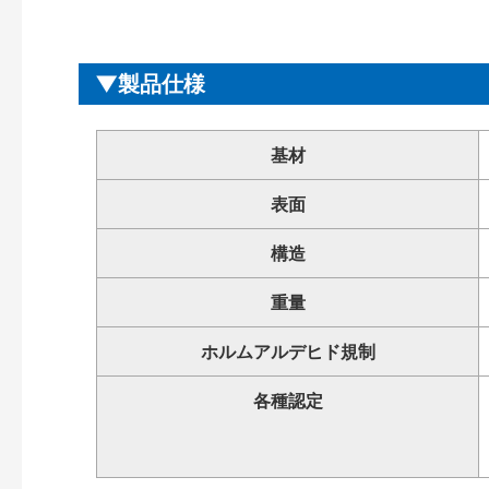
製品仕様
基材
表面
構造
重量
ホルムアルデヒド規制
各種認定