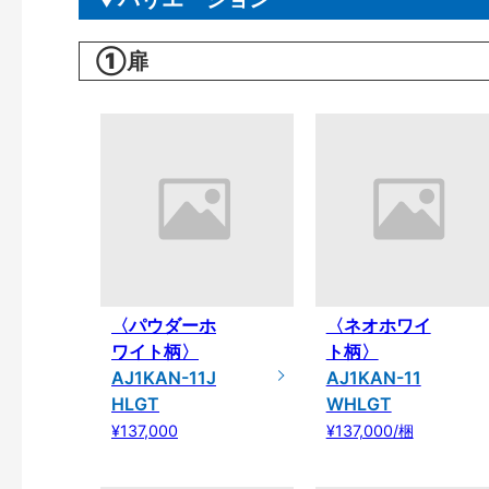
①扉
〈パウダーホ
〈ネオホワイ
ワイト柄〉
ト柄〉
AJ1KAN-11J
AJ1KAN-11
HLGT
WHLGT
¥137,000
¥137,000/梱