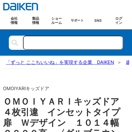
会社
製品
ショー
ログ
SNS
サポート
情報
情報
ルーム
イン
「ずっと ここちいいね」を実現する企業 DAIKEN
建
OMOIYARIキッズドア
ＯＭＯＩＹＡＲＩキッズドア
４枚引違 インセットタイプ
扉 Ｗデザイン １０１４幅