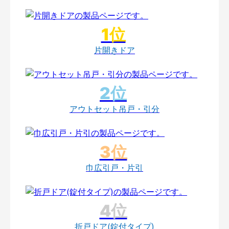
片開きドア
アウトセット吊戸・引分
巾広引戸・片引
折戸ドア(錠付タイプ)