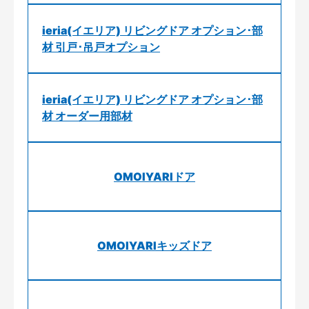
ieria(イエリア) リビングドア オプション･部
材 引戸･吊戸オプション
ieria(イエリア) リビングドア オプション･部
材 オーダー用部材
OMOIYARIドア
OMOIYARIキッズドア