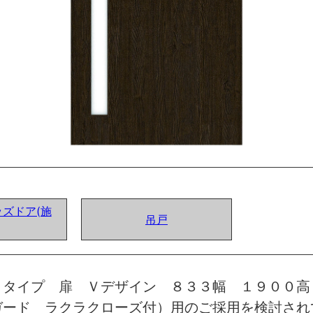
ズドア(施
吊戸
トタイプ 扉 Ｖデザイン ８３３幅 １９００高
ガード ラクラクローズ付）用のご採用を検討され