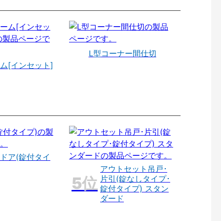
L型コーナー間仕切
ム[インセット]
ドア(錠付タイ
アウトセット吊戸･
片引(錠なしタイプ･
錠付タイプ) スタン
ダード