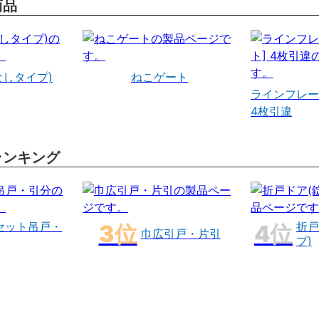
商品
なしタイプ)
ねこゲート
ラインフレー
4枚引違
ランキング
セット吊戸・
折戸
巾広引戸・片引
プ)