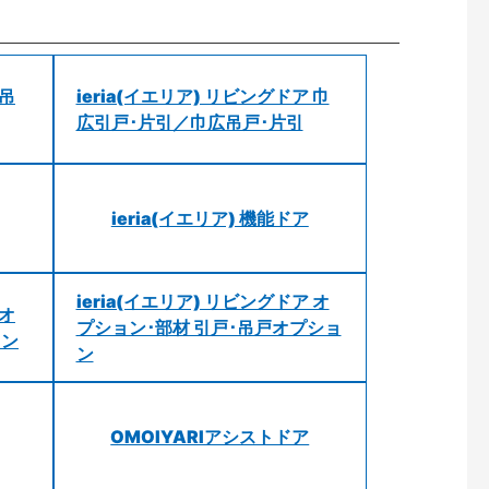
 吊
ieria(イエリア) リビングドア 巾
広引戸･片引／巾広吊戸･片引
ieria(イエリア) 機能ドア
ieria(イエリア) リビングドア オ
 オ
プション･部材 引戸･吊戸オプショ
ョン
ン
OMOIYARIアシストドア