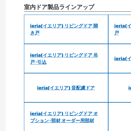
室内ドア製品ラインアップ
ieria(イエリア) リビングドア 開
ieri
き戸
戸
ieria(イエリア) リビングドア 吊
ieri
戸･引込
ieria(イエリア) 音配慮ドア
ieria(イエリア) リビングドア オ
プション･部材 オーダー用部材