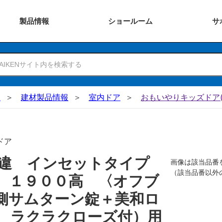
製品
情報
ショー
ルーム
サ
N
建材製品情報
室内ドア
おもいやりキッズドア(
ドア
引違 インセットタイプ
画像は該当品番
（該当品番以外
 １９００高 〈オフブ
側サムターン錠＋美和ロ
 ラクラクローズ付）用