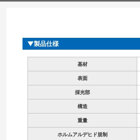
製品仕様
基材
表面
採光部
構造
重量
ホルムアルデヒド規制