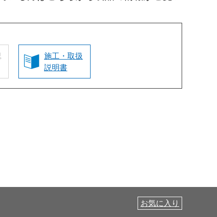
認
施工・取扱
説明書
お気に入り