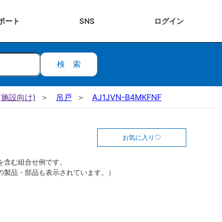
ポート
SNS
ログ
イン
検索
施設向け)
吊戸
AJ1JVN-B4MKFNF
お気に入り
を含む組合せ例です。
の製品・部品も表示されています。）