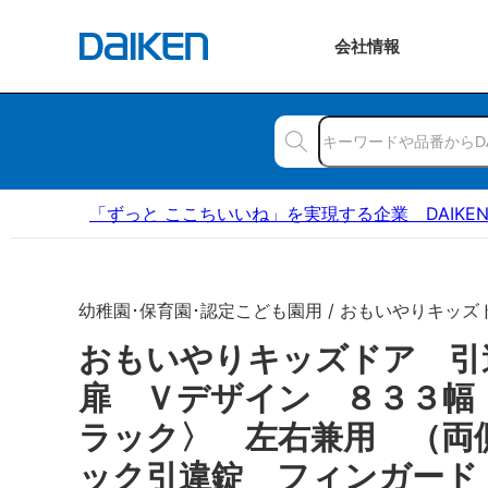
会社
情報
「ずっと ここちいいね」を実現する企業 DAIKE
幼稚園･保育園･認定こども園用 / おもいやりキッズ
おもいやりキッズドア 
扉 Ｖデザイン ８３３幅
ラック〉 左右兼用 （両
ック引違錠 フィンガード