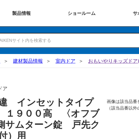
製品
情報
ショー
ルーム
サ
N
建材製品情報
室内ドア
おもいやりキッズドア(
ドア
引違 インセットタイプ
画像は該当品番
（該当品番以外
 １９００高 〈オフブ
側サムターン錠 戸先ク
付）用