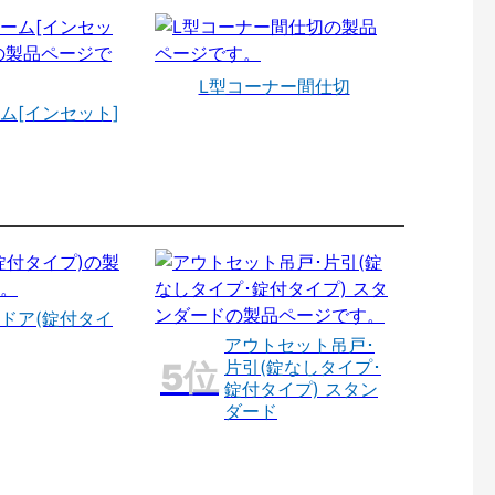
L型コーナー間仕切
ム[インセット]
ドア(錠付タイ
アウトセット吊戸･
片引(錠なしタイプ･
錠付タイプ) スタン
ダード