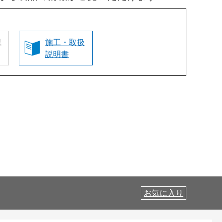
認
施工・取扱
説明書
お気に入り