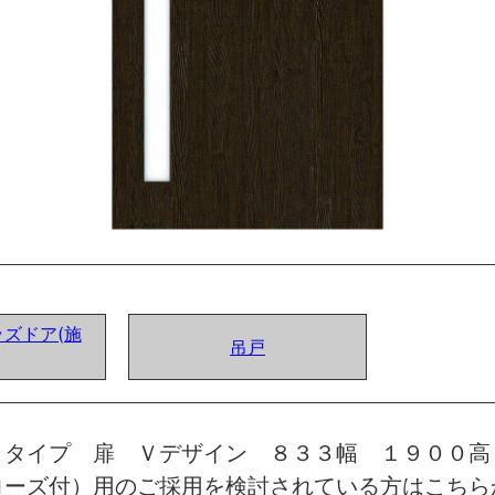
ズドア(施
吊戸
トタイプ 扉 Ｖデザイン ８３３幅 １９００高
ローズ付）用のご採用を検討されている方はこちら