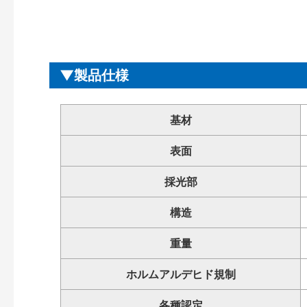
製品仕様
基材
表面
採光部
構造
重量
ホルムアルデヒド規制
各種認定