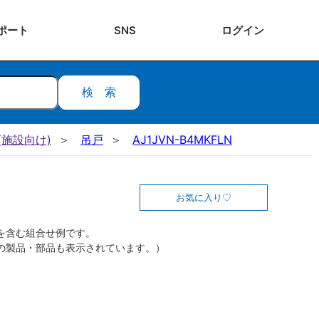
ポート
SNS
ログ
イン
検索
施設向け)
吊戸
AJ1JVN-B4MKFLN
お気に入り
を含む組合せ例です。
の製品・部品も表示されています。）