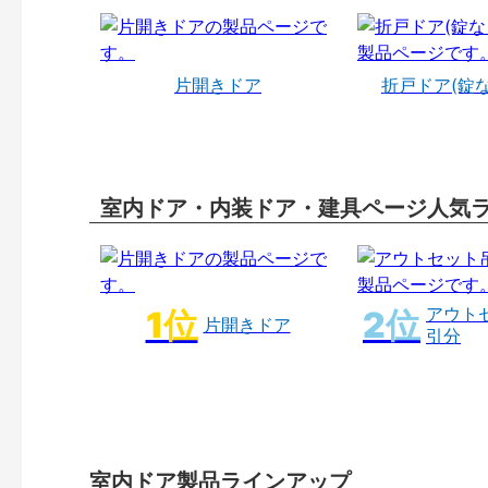
片開きドア
折戸ドア(錠
室内ドア・内装ドア・建具ページ人気
アウト
片開きドア
引分
室内ドア製品ラインアップ