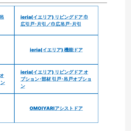
 吊
ieria(イエリア) リビングドア 巾
広引戸･片引／巾広吊戸･片引
ieria(イエリア) 機能ドア
ieria(イエリア) リビングドア オ
 オ
プション･部材 引戸･吊戸オプショ
ョン
ン
OMOIYARIアシストドア