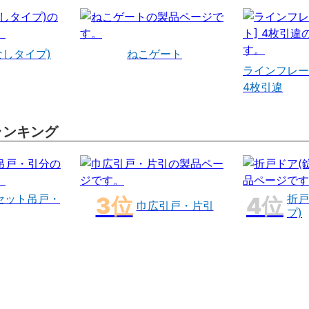
なしタイプ)
ねこゲート
ラインフレー
4枚引違
ランキング
セット吊戸・
折戸
巾広引戸・片引
プ)