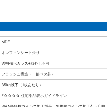
MDF
オレフィンシート張り
透明強化ガラス※取外し不可
フラッシュ構造（一部ベタ芯）
35kg以下（1枚あたり）
F☆☆☆☆ 住宅部品表示ガイドライン
SIAA登録抗ウイルス加工製品：無機抗ウイルス加工剤・印刷 シート